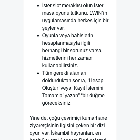
İster slot meraklısı olun ister
masa oyunu tutkunu, 1WIN’in
uygulamasında herkes için bir
şeyler var.
Oyunla veya bahislerin
hesaplanmasıyla ilgili
herhangi bir sorunuz varsa,
hizmetlerini her zaman
kullanabilirsiniz.
Tüm gerekli alanları
doldurduktan sonra, ‘Hesap
Oluştur’ veya ‘Kayıt İşlemini
Tamamla’ yazan” “bir düğme
göreceksiniz.
Yine de, çoğu çevrimiçi kumarhane
ziyaretçisinin ilgisini çeken bir dizi
oyun var. İskambil hayranları, en