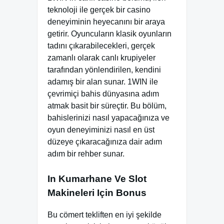
teknoloji ile gerçek bir casino
deneyiminin heyecanını bir araya
getirir. Oyuncuların klasik oyunların
tadını çıkarabilecekleri, gerçek
zamanlı olarak canlı krupiyeler
tarafından yönlendirilen, kendini
adamış bir alan sunar. 1WIN ile
çevrimiçi bahis dünyasına adım
atmak basit bir süreçtir. Bu bölüm,
bahislerinizi nasıl yapacağınıza ve
oyun deneyiminizi nasıl en üst
düzeye çıkaracağınıza dair adım
adım bir rehber sunar.
In Kumarhane Ve Slot
Makineleri Için Bonus
Bu cömert tekliften en iyi şekilde