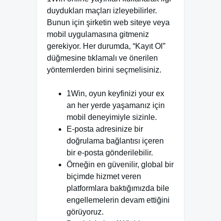
duydukları maçları izleyebilirler.
Bunun için şirketin web siteye veya
mobil uygulamasına gitmeniz
gerekiyor. Her durumda, “Kayıt Ol”
düğmesine tıklamalı ve önerilen
yöntemlerden birini seçmelisiniz.
1Win, oyun keyfinizi your ex
an her yerde yaşamanız için
mobil deneyimiyle sizinle.
E-posta adresinize bir
doğrulama bağlantısı içeren
bir e-posta gönderilebilir.
Örneğin en güvenilir, global bir
biçimde hizmet veren
platformlara baktığımızda bile
engellemelerin devam ettiğini
görüyoruz.