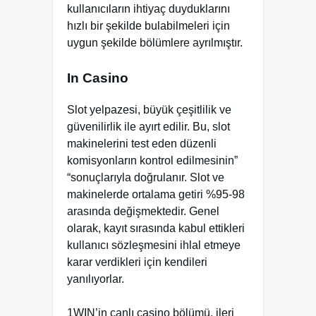
kullanıcıların ihtiyaç duyduklarını
hızlı bir şekilde bulabilmeleri için
uygun şekilde bölümlere ayrılmıştır.
In Casino
Slot yelpazesi, büyük çeşitlilik ve
güvenilirlik ile ayırt edilir. Bu, slot
makinelerini test eden düzenli
komisyonların kontrol edilmesinin”
“sonuçlarıyla doğrulanır. Slot ve
makinelerde ortalama getiri %95-98
arasında değişmektedir. Genel
olarak, kayıt sırasında kabul ettikleri
kullanıcı sözleşmesini ihlal etmeye
karar verdikleri için kendileri
yanılıyorlar.
1WIN’in canlı casino bölümü, ileri