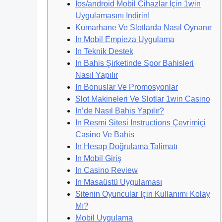
Ios/android Mobil Cihazlar Için 1win
Uygulamasını Indirin!
Kumarhane Ve Slotlarda Nasıl Oynanır
In Mobil Empieza Uygulama
In Teknik Destek
In Bahis Şirketinde Spor Bahisleri
Nasıl Yapılır
In Bonuslar Ve Promosyonlar
Slot Makineleri Ve Slotlar 1win Casino
In’de Nasıl Bahis Yapılır?
In Resmi Sitesi Instructions Çevrimiçi
Casino Ve Bahis
In Hesap Doğrulama Talimatı
In Mobil Giriş
In Casino Review
In Masaüstü Uygulaması
Sitenin Oyuncular Için Kullanımı Kolay
Mı?
Mobil Uygulama