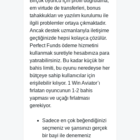
Birçok oyuncu için profil doğrulama,
em virtude de transferleri, bonus
tahakkukları ve yazılım kurulumu ile
ilgili problemler ortaya çıkmaktadır.
Ancak destek uzmanlarıyla iletişime
geçtiğinizde hepsi kolayca çözülür.
Perfect Funds ödeme hizmetini
kullanmak suretiyle hesabınıza para
yatırabilirsiniz. Bu kadar küçük bir
bahis limiti, bu oyunu neredeyse her
bütçeye sahip kullanıcılar için
erişilebilir kılıyor. 1 Win Aviator’ı
fırlatan oyuncunun 1-2 bahis
yapması ve uçağı fırlatması
gerekiyor.
Sadece en çok beğendiğinizi
seçmeniz ve şansınızı gerçek
bir bayi ile denemeniz