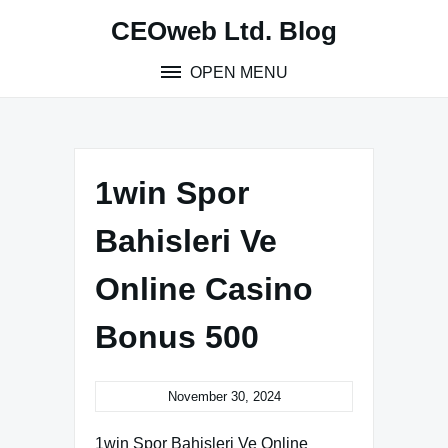
Skip
CEOweb Ltd. Blog
to
content
OPEN MENU
1win Spor
Bahisleri Ve
Online Casino
Bonus 500
November 30, 2024
1win Spor Bahisleri Ve Online