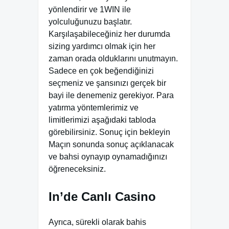
yönlendirir ve 1WIN ile
yolculuğunuzu başlatır.
Karşılaşabileceğiniz her durumda
sizing yardımcı olmak için her
zaman orada olduklarını unutmayın.
Sadece en çok beğendiğinizi
seçmeniz ve şansınızı gerçek bir
bayi ile denemeniz gerekiyor. Para
yatırma yöntemlerimiz ve
limitlerimizi aşağıdaki tabloda
görebilirsiniz. Sonuç için bekleyin
Maçın sonunda sonuç açıklanacak
ve bahsi oynayıp oynamadığınızı
öğreneceksiniz.
In’de Canlı Casino
Ayrıca, sürekli olarak bahis