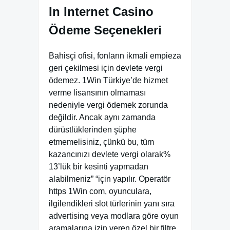
In Internet Casino
Ödeme Seçenekleri
Bahisçi ofisi, fonların ikmali empieza
geri çekilmesi için devlete vergi
ödemez. 1Win Türkiye’de hizmet
verme lisansının olmaması
nedeniyle vergi ödemek zorunda
değildir. Ancak aynı zamanda
dürüstlüklerinden şüphe
etmemelisiniz, çünkü bu, tüm
kazancınızı devlete vergi olarak%
13’lük bir kesinti yapmadan
alabilmeniz” “için yapılır. Operatör
https 1Win com, oyunculara,
ilgilendikleri slot türlerinin yanı sıra
advertising veya modlara göre oyun
aramalarına izin veren özel bir filtre