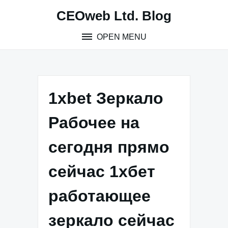
Skip
CEOweb Ltd. Blog
to
content
OPEN MENU
1xbet Зеркало
Рабочее на
сегодня прямо
сейчас 1хбет
работающее
зеркало сейчас