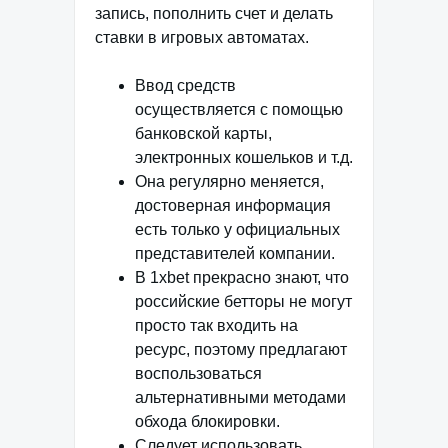
запись, пополнить счет и делать
ставки в игровых автоматах.
Ввод средств
осуществляется с помощью
банковской карты,
электронных кошельков и т.д.
Она регулярно меняется,
достоверная информация
есть только у официальных
представителей компании.
В 1xbet прекрасно знают, что
российские бетторы не могут
просто так входить на
ресурс, поэтому предлагают
воспользоваться
альтернативными методами
обхода блокировки.
Следует использовать