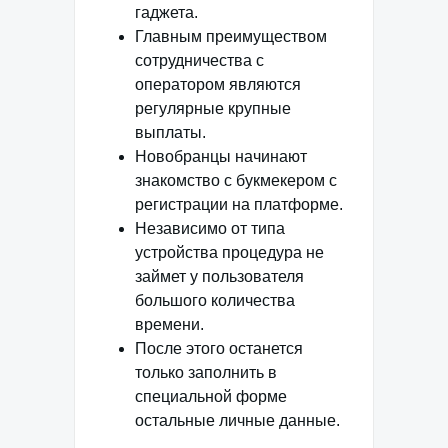
гаджета.
Главным преимуществом
сотрудничества с
оператором являются
регулярные крупные
выплаты.
Новобранцы начинают
знакомство с букмекером с
регистрации на платформе.
Независимо от типа
устройства процедура не
займет у пользователя
большого количества
времени.
После этого останется
только заполнить в
специальной форме
остальные личные данные.