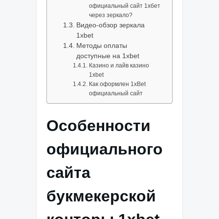
официальный сайт 1хбет
через зеркало?
Видео-обзор зеркала
1xbet
Методы оплаты
доступные на 1xbet
Казино и лайв казино
1xbet
Как оформлен 1xBet
официальный сайт
Особенности
официального
сайта
букмекерской