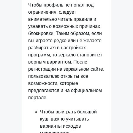
Чтобы профиль не попал под
ограничения, следует
внимательно читать правила и
узнавать о возможных причинах
блокировки. Таким образом, если
вы играете редко или не желаете
разбираться в настройках
программ, то зеркало становится
верным вариантом. После
регистрации на зеркальном сайте,
пользователю открыты все
возможности, которые
предлагаются и на официальном
портале.
Чтобы выиграть большой
куш, важно учитывать
варианты исходов