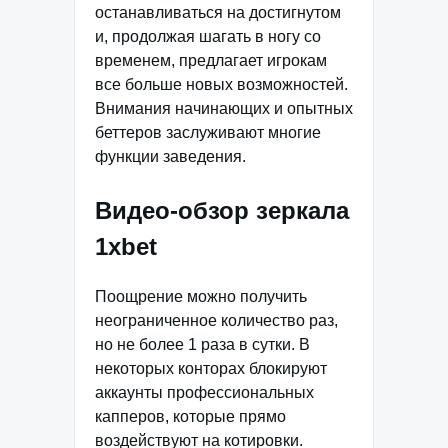
останавливаться на достигнутом
и, продолжая шагать в ногу со
временем, предлагает игрокам
все больше новых возможностей.
Внимания начинающих и опытных
беттеров заслуживают многие
функции заведения.
Видео-обзор зеркала
1xbet
Поощрение можно получить
неограниченное количество раз,
но не более 1 раза в сутки. В
некоторых конторах блокируют
аккаунты профессиональных
капперов, которые прямо
воздействуют на котировки.