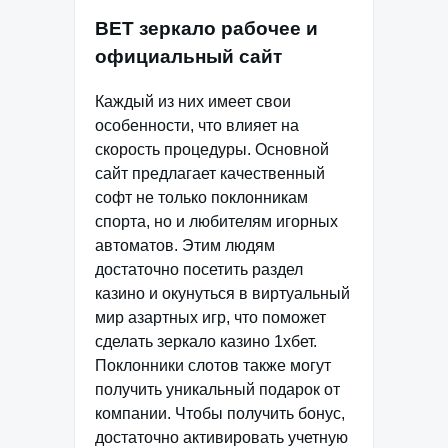
BET зеркало рабочее и
официальный сайт
Каждый из них имеет свои
особенности, что влияет на
скорость процедуры. Основной
сайт предлагает качественный
софт не только поклонникам
спорта, но и любителям игорных
автоматов. Этим людям
достаточно посетить раздел
казино и окунуться в виртуальный
мир азартных игр, что поможет
сделать зеркало казино 1хбет.
Поклонники слотов также могут
получить уникальный подарок от
компании. Чтобы получить бонус,
достаточно активировать учетную