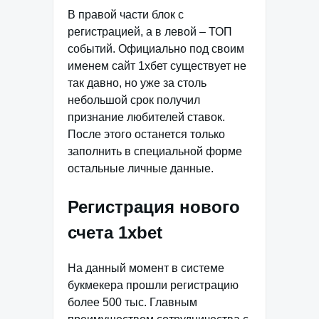
В правой части блок с
регистрацией, а в левой – ТОП
событий. Официально под своим
именем сайт 1хбет существует не
так давно, но уже за столь
небольшой срок получил
признание любителей ставок.
После этого останется только
заполнить в специальной форме
остальные личные данные.
Регистрация нового
счета 1xbet
На данный момент в системе
букмекера прошли регистрацию
более 500 тыс. Главным