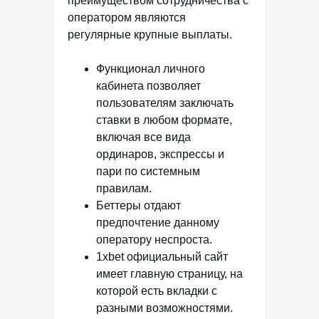
преимуществом сотрудничества с
оператором являются
регулярные крупные выплаты.
Функционал личного
кабинета позволяет
пользователям заключать
ставки в любом формате,
включая все вида
ординаров, экспрессы и
пари по системным
правилам.
Беттеры отдают
предпочтение данному
оператору неспроста.
1xbet официальный сайт
имеет главную страницу, на
которой есть вкладки с
разными возможностями.