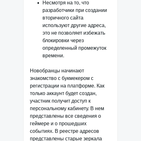
Несмотря на то, что
разработчики при создании
вторичного сайта
используют другие адреса,
это не позволяет избежать
блокировки через
определенный промежуток
времени.
Новобранцы начинают
знакомство с букмекером с
регистрации на платформе. Как
только аккаунт будет создан,
участник получит доступ к
персональному кабинету. В нем
представлены все сведения о
геймере и о прошедших
событиях. В реестре адресов
представлены старые зеркала