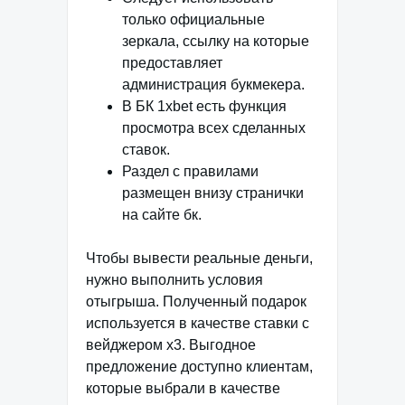
только официальные
зеркала, ссылку на которые
предоставляет
администрация букмекера.
В БК 1xbet есть функция
просмотра всех сделанных
ставок.
Раздел с правилами
размещен внизу странички
на сайте бк.
Чтобы вывести реальные деньги,
нужно выполнить условия
отыгрыша. Полученный подарок
используется в качестве ставки с
вейджером х3. Выгодное
предложение доступно клиентам,
которые выбрали в качестве