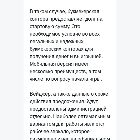
В таком случае, букмекерская
контора предоставляет долг на
стартовую сумму. Это
необходимое условие во всех
легальных и надежных
букмекерских конторах для
получения денег и выигрышей.
Мобильная версия имеет
несколько преимуществ, в том
числе по вопросу начала игры.
Вейджер, а также данные о сроке
действия предложения будут
предоставлены администрацией
отдельно. Наиболее оптимальным
вариантом для работы является
рабочее зеркало, которое
размещено у нас на официальном