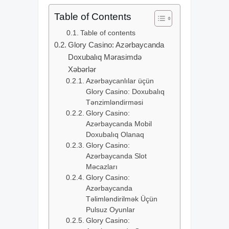
Table of Contents
Table of contents
Glory Casino: Azərbaycanda
Doxubalıq Mərasimdə
Xəbərlər
Azərbaycanlılar üçün
Glory Casino: Doxubalıq
Tənzimləndirməsi
Glory Casino:
Azərbaycanda Mobil
Doxubalıq Olanaq
Glory Casino:
Azərbaycanda Slot
Məcazları
Glory Casino:
Azərbaycanda
Təlimləndirilmək Üçün
Pulsuz Oyunlar
Glory Casino: