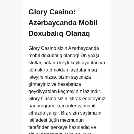
Glory Casino:
Azərbaycanda Mobil
Doxubalıq Olanaq
Glory Casino sizin Azərbaycanda
mobil doxubalıq olanaq! Ən yaxşı
slotlar, onların keyfi-keyfi oyunları və
köməkli xidmətdən faydalanmaq
istəyirsinizsə, bizim saytımıza
girməyiniz və hesabınıza
qeydiyyatdan keçməyiniz lazımdır.
Glory Casino sizin iştirak edəcəyiniz
hər proqram, kompüter və mobil
cihazda çalışır. Biz sizin saytımızın
istifadəsi üçün məzmunun
tərəfindən şərxəyə hazırladıq və