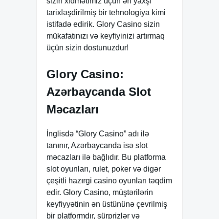
sizin xidmətimiz üçün ən yaxşı
tarixləşdirilmiş bir tehnologiya kimi
istifadə edirik. Glory Casino sizin
mükafatınızı və keyfiyinizi artırmaq
üçün sizin dostunuzdur!
Glory Casino:
Azərbaycanda Slot
Məcazları
İnglisdə “Glory Casino” adı ilə
tanınır, Azərbaycanda isə slot
məcazları ilə bağlıdır. Bu platforma
slot oyunları, rulet, poker və digər
çeşitli hazırgi casino oyunları təqdim
edir. Glory Casino, müştərilərin
keyfiyyətinin ən üstününə çevrilmiş
bir platformdır, sürprizlər və