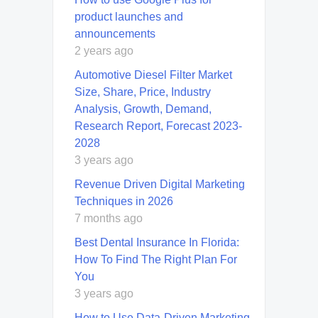
product launches and
announcements
2 years ago
Automotive Diesel Filter Market
Size, Share, Price, Industry
Analysis, Growth, Demand,
Research Report, Forecast 2023-
2028
3 years ago
Revenue Driven Digital Marketing
Techniques in 2026
7 months ago
Best Dental Insurance In Florida:
How To Find The Right Plan For
You
3 years ago
How to Use Data-Driven Marketing