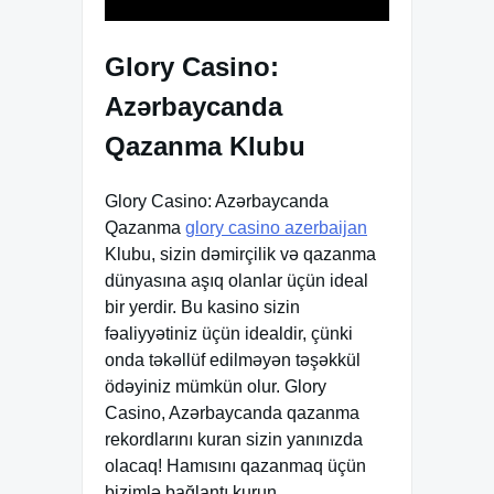
Glory Casino:
Azərbaycanda
Qazanma Klubu
Glory Casino: Azərbaycanda
Qazanma
glory casino azerbaijan
Klubu, sizin dəmirçilik və qazanma
dünyasına aşıq olanlar üçün ideal
bir yerdir. Bu kasino sizin
fəaliyyətiniz üçün idealdir, çünki
onda təkəllüf edilməyən təşəkkül
ödəyiniz mümkün olur. Glory
Casino, Azərbaycanda qazanma
rekordlarını kuran sizin yanınızda
olacaq! Hamısını qazanmaq üçün
bizimlə bağlantı kurun.