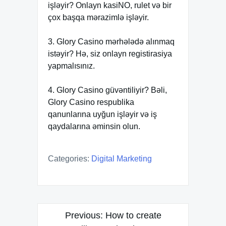
işləyir? Onlayn kasiNO, rulet və bir
çox başqa mərazimlə işləyir.
3. Glory Casino mərhələdə alınmaq
istəyir? Hə, siz onlayn registirasiya
yapmalısınız.
4. Glory Casino güvəntiliyir? Bəli,
Glory Casino respublika
qanunlarına uyğun işləyir və iş
qaydalarına əminsin olun.
Categories:
Digital Marketing
Post
Previous:
How to create