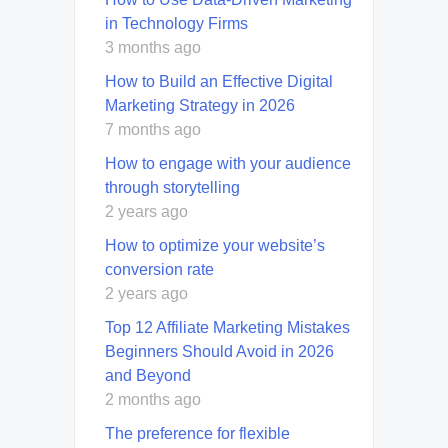
in Technology Firms
3 months ago
How to Build an Effective Digital
Marketing Strategy in 2026
7 months ago
How to engage with your audience
through storytelling
2 years ago
How to optimize your website’s
conversion rate
2 years ago
Top 12 Affiliate Marketing Mistakes
Beginners Should Avoid in 2026
and Beyond
2 months ago
The preference for flexible