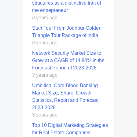
structures as a distinctive trait of
the entrepreneur
3 years ago
Start Tour From Jodhpur Golden
Triangle Tour Package of India
3 years ago
Network Security Market Size to
Grow at a CAGR of 14.80% in the
Forecast Period of 2023-2028
3 years ago
Umbilical Cord Blood Banking
Market Size, Share, Growth,
Statistics, Report and Forecast
2023-2028
3 years ago
Top 10 Digital Marketing Strategies
for Real Estate Companies