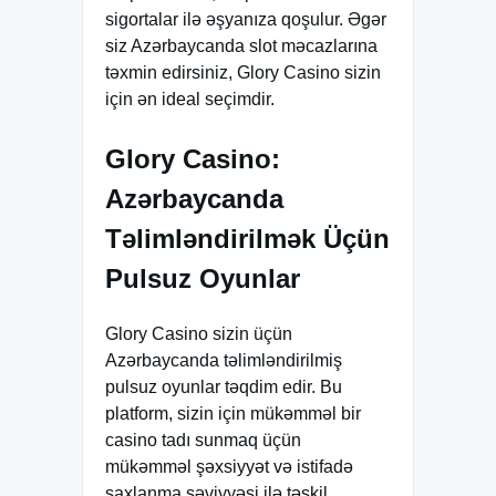
sigortalar ilə əşyanıza qoşulur. Əgər
siz Azərbaycanda slot məcazlarına
təxmin edirsiniz, Glory Casino sizin
için ən ideal seçimdir.
Glory Casino:
Azərbaycanda
Təlimləndirilmək Üçün
Pulsuz Oyunlar
Glory Casino sizin üçün
Azərbaycanda təlimləndirilmiş
pulsuz oyunlar təqdim edir. Bu
platform, sizin için mükəmməl bir
casino tadı sunmaq üçün
mükəmməl şəxsiyyət və istifadə
saxlanma səviyyəsi ilə təşkil