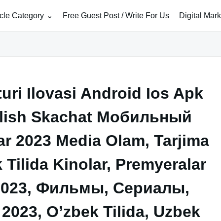
icle Category
Free Guest Post / Write For Us
Digital Mar
uri Ilovasi Android Ios Apk
Olish Skachat Мобильный
ar 2023 Media Olam, Tarjima
 Tilida Kinolar, Premyeralar
2023, Фильмы, Сериалы,
2023, O’zbek Tilida, Uzbek