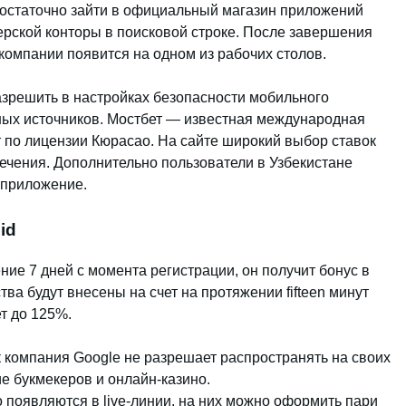
Достаточно зайти в официальный магазин приложений
ерской конторы в поисковой строке. После завершения
компании появится на одном из рабочих столов.
зрешить в настройках безопасности мобильного
ных источников. Мостбет — известная международная
т по лицензии Кюрасао. На сайте широкий выбор ставок
ечения. Дополнительно пользователи в Узбекистане
ь приложение.
id
ние 7 дней с момента регистрации, он получит бонус в
ва будут внесены на счет на протяжении fifteen минут
ет до 125%.
ак компания Google не разрешает распространять на своих
 букмекеров и онлайн-казино.
 появляются в live-линии, на них можно оформить пари