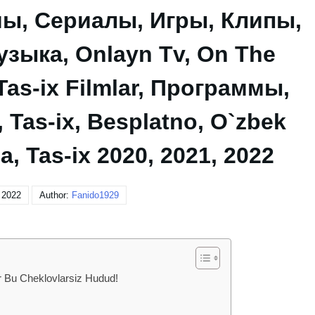
ьмы, Сериалы, Игры, Клипы,
Музыка, Onlayn Tv, On The
 Tas-ix Filmlar, Программы,
 Tas-ix, Besplatno, O`zbek
da, Tas-ix 2020, 2021, 2022
, 2022
Author:
Fanido1929
Bu Cheklovlarsiz Hudud!