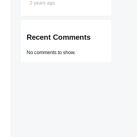
2 years ago
Recent Comments
No comments to show.