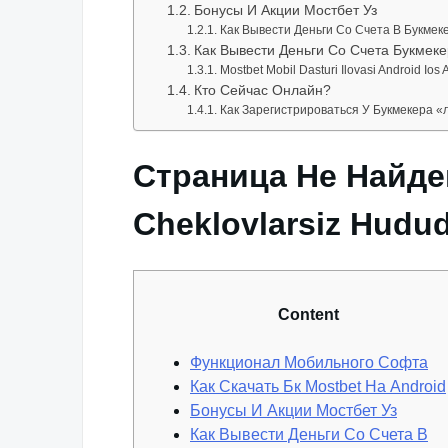
Бонусы И Акции Мостбет Уз
Как Вывести Деньги Со Счета В Букмек
Как Вывести Деньги Со Счета Букмек
Mostbet Mobil Dasturi Ilovasi Android Ios
Кто Сейчас Онлайн?
Как Зарегистрироваться У Букмекера «
Страница Не Найде
Cheklovlarsiz Hudud
Content
Функционал Мобильного Софта
Как Скачать Бк Mostbet На Android
Бонусы И Акции Мостбет Уз
Как Вывести Деньги Со Счета В