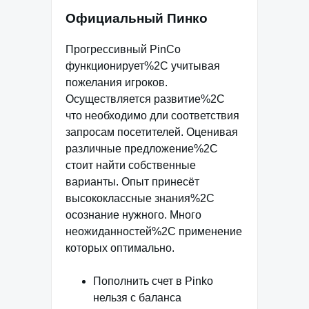
Официальный Пинко
Прогрессивный PinCo
функционирует%2C учитывая
пожелания игроков.
Осуществляется развитие%2C
что необходимо дли соответствия
запросам посетителей. Оценивая
различные предложение%2C
стоит найти собственные
варианты. Опыт принесёт
высококлассные знания%2C
осознание нужного. Много
неожиданностей%2C применение
которых оптимально.
Пополнить счет в Pinko
нельзя с баланса