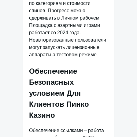
по категориям и стоимости
спинов. Прогресс можно
сдерживать в Личном рабочем.
Площадка с азартными играми
работает со 2024 года.
Неавторизованные пользователи
могут запускать лицензионные
аппараты а тестовом режиме.
Обеспечение
Безопасных
условием Для
Клиентов Пинко
Казино
Обеспечение ссылками – работа