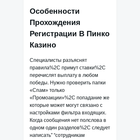
Особенности
Прохождения
Регистрации В Пинко
Казино
Специалисты разъяснят
правила%2C примут ставки%2C
перечислят выплату в любом
победы. Нужно проверить папки
«Спам» только
«Промоакции»%2C попадание же
которые может могут связано с
настройками фильтра входящих.
Когда сообщения нет полслова в
одном один разделов%2C следует
написать” “сотрудникам