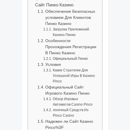
Сайт Пинко Казино
Обеспечение Безопасных
условием Для Клиентов
Пинко Казино
Загрузка Приложений
Казино Пинко
Особенности
Прохождения Регистрации
В Пинко Казино
Официальный Пинко
Условия
Какие Стратегии Для
Успешной Игры В Казино
Pinco
Официальный Сайт
Игрового Казино Пинко
Обзор Игровых
Автоматов Casino Pinco
логичный Средств Из
Pinco Casino
Надежен ли Сайт Казино
Pinco%3F