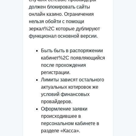
должен блокировать сайты
онлайн казино. Ограничения
нельзя обойти с помощи
зеркал%2C которые дублируют
функционал основной версии.
Быть быть в распоряжении
кабинет%2C появляющийся
после прохождения
регистрации.
Лимиты зависят остального
актуальных котировок же
условий финансовых
провайдеров.
Оформление заявки
происходившее в
персональном кабинете в
разделе «Касса».