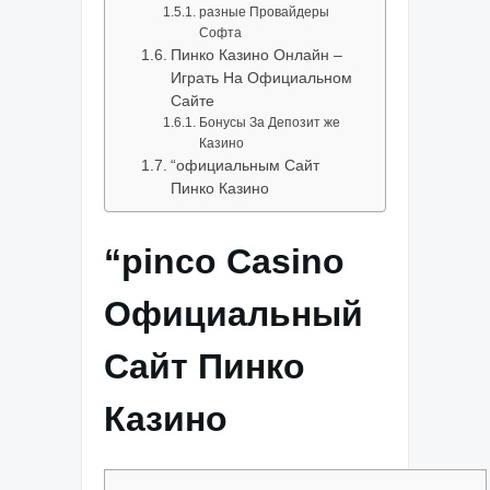
разные Провайдеры
Софта
Пинко Казино Онлайн –
Играть На Официальном
Сайте
Бонусы За Депозит же
Казино
“официальным Сайт
Пинко Казино
“pinco Casinо
Официальный
Сайт Пинко
Казино