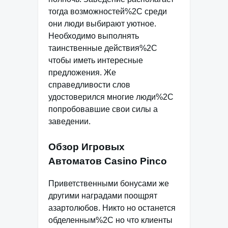
тогда возможностей%2C среди
они люди выбирают уютное.
Необходимо выполнять
таинственные действия%2C
чтобы иметь интересные
предложения. Же
справедливости слов
удостоверился многие люди%2C
попробовавшие свои силы а
заведении.
Обзор Игровых
Автоматов Casino Pinco
Приветственными бонусами же
другими наградами поощрят
азартолюбов. Никто но останется
обделенным%2C но что клиенты