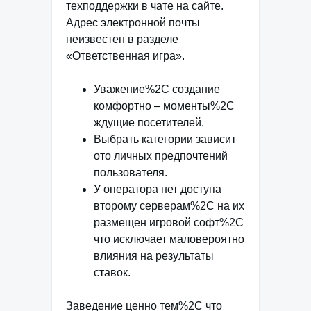
техподдержки в чате на сайте.
Адрес электронной почты
неизвестен в разделе
«Ответственная игра».
Уважение%2C создание
комфортно – моменты%2C
ждущие посетителей.
Выбрать категории зависит
ото личных предпочтений
пользователя.
У оператора нет доступа
второму серверам%2C на их
размещен игровой софт%2C
что исключает маловероятно
влияния на результаты
ставок.
Заведение ценно тем%2C что