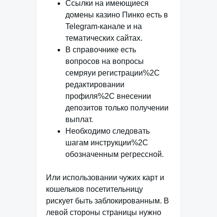
Ссылки на имеющиеся
домены казино Пинко есть в
Telegram-канале и на
тематических сайтах.
В справочнике есть
вопросов на вопросы
семряуи регистрации%2C
редактировании
профиля%2C внесении
депозитов только получении
выплат.
Необходимо следовать
шагам инструкции%2C
обозначенным регрессной.
Или использовании чужих карт и
кошельков посетительницу
рискует быть заблокированным. В
левой стороны страницы нужно