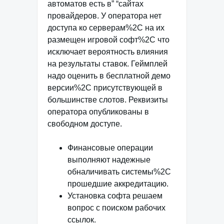
автоматов есть в” “сайтах
провайдеров. У оператора нет
доступа ко серверам%2C на их
размещен игровой софт%2C что
исключает вероятность влияния
на результаты ставок. Геймплей
надо оценить в бесплатной демо
версии%2C присутствующей в
большинстве слотов. Реквизиты
оператора опубликованы в
свободном доступе.
Финансовые операции
выполняют надежные
обналичивать системы%2C
прошедшие аккредитацию.
Установка софта решаем
вопрос с поиском рабочих
ссылок.