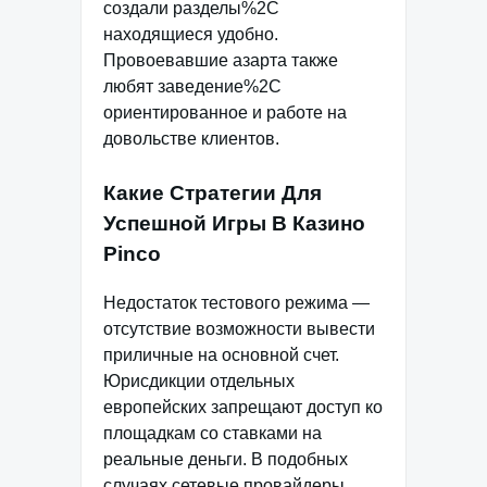
создали разделы%2C
находящиеся удобно.
Провоевавшие азарта также
любят заведение%2C
ориентированное и работе на
довольстве клиентов.
Какие Стратегии Для
Успешной Игры В Казино
Pinco
Недостаток тестового режима ―
отсутствие возможности вывести
приличные на основной счет.
Юрисдикции отдельных
европейских запрещают доступ ко
площадкам со ставками на
реальные деньги. В подобных
случаях сетевые провайдеры