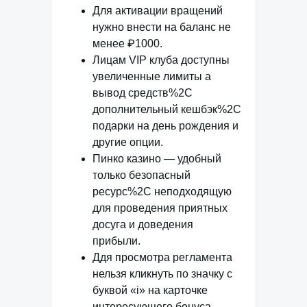
Для активации вращений
нужно внести на баланс не
менее ₽1000.
Лицам VIP клуба доступны
увеличенные лимиты а
вывод средств%2C
дополнительный кешбэк%2C
подарки на день рождения и
другие опции.
Пинко казино — удобный
только безопасный
ресурс%2C неподходящую
для проведения приятных
досуга и доведения
прибыли.
Ддя просмотра регламента
нельзя кликнуть по значку с
буквой «i» на карточке
интересующего бонуса.