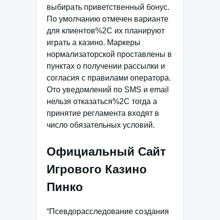
выбирать приветственный бонус.
По умолчанию отмечен варианте
для клиентов%2C их планируют
играть а казино. Маркеры
нормализаторской проставлены в
пунктах о получении рассылки и
согласия с правилами оператора.
Ото уведомлений по SMS и email
нельзя отказаться%2C тогда а
принятие регламента входят в
число обязательных условий.
Официальный Сайт
Игрового Казино
Пинко
“Псевдорасследование создания