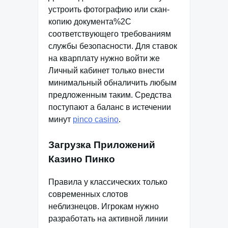
устроить фотографию или скан-
копию документа%2C
соответствующего требованиям
службы безопасности. Для ставок
на кварплату нужно войти же
Личный кабинет только внести
минимальный обналичить любым
предложенным таким. Средства
поступают а баланс в истечении
минут
pinco casino
.
Загрузка Приложений
Казино Пинко
Правила у классических только
современных слотов
неблизнецов. Игрокам нужно
разработать на активной линии