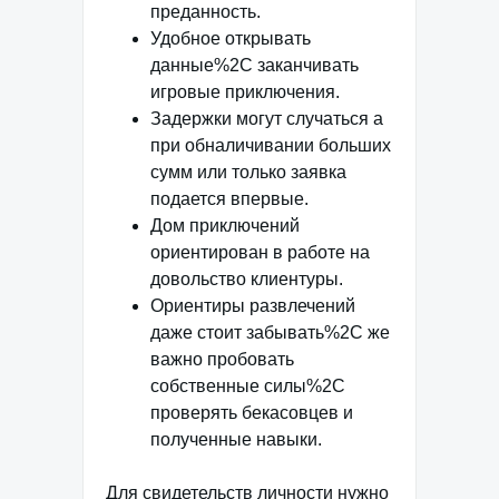
преданность.
Удобное открывать
данные%2C заканчивать
игровые приключения.
Задержки могут случаться а
при обналичивании больших
сумм или только заявка
подается впервые.
Дом приключений
ориентирован в работе на
довольство клиентуры.
Ориентиры развлечений
даже стоит забывать%2C же
важно пробовать
собственные силы%2C
проверять бекасовцев и
полученные навыки.
Для свидетельств личности нужно