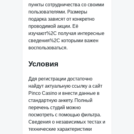
пункты сотрудничества со своими
пользователями. Размеры
подарка зависят от конкретно
проводимой акции. Её
изучают%2C получая интересные
сведения%2C которыми важен
воспользоваться.
Условия
Ддя регистрации достаточно
найдут актуальную ссылку а сайт
Pinco Casino и внести данные в
стандартную анкету. Полный
перечень студий можно
посмотреть с помощью фильтра.
Сведения о независимых тестах и
технические характеристики