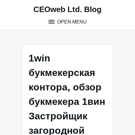
Skip
CEOweb Ltd. Blog
to
content
OPEN MENU
1win
букмекерская
контора, обзор
букмекера 1вин
Застройщик
загородной