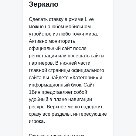
Зеркало
Сделать ставку в ржиме Live
можно на юбом мобильном
утройстве из любо точки мира.
Активно мониторить
официальный сайт после
регистрации или посещать сайты
партнеров. В нижней части
главной страницы официального
сайта вы найдете «Категории» и
информационный блок. Сайт
1Вин представляет собой
удобный в плане навигации
ресурс. Верхнее меню содержит
сразу все разделы, интересующие
игрока.
Однако далеко не у всех