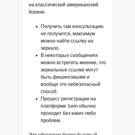
на классический американский
боевик.
Получить там консультацию
не получится, максимум
можно найти ссылку на
зеркало.
В некоторых сообщениях
можно встретить мнение, что
зеркальные ссылки могут
быть фишинговыми и
вообще это небезопасный
способ.
Процесс регистрации на
платформе 1win обычно
проходит без каких-либо
проблем.
Это обеспечит более быстрый