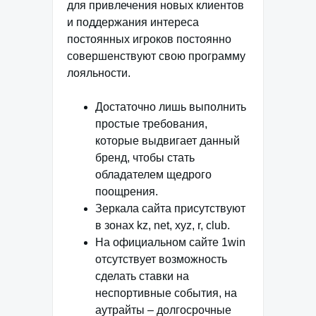
для привлечения новых клиентов
и поддержания интереса
постоянных игроков постоянно
совершенствуют свою программу
лояльности.
Достаточно лишь выполнить
простые требования,
которые выдвигает данный
бренд, чтобы стать
обладателем щедрого
поощрения.
Зеркала сайта присутствуют
в зонах kz, net, xyz, r, club.
На официальном сайте 1win
отсутствует возможность
сделать ставки на
неспортивные события, на
аутрайты – долгосрочные