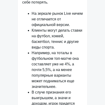
себе потерять.
На зеркале рынок Live ничем
не отличается от
официальной версии.
Клиенты могут делать ставки
на футбол, хоккей,
баскетбол, теннис и другие
виды спорта.
Например, на тоталы в
футбольном топ-матче она
составляет уже не 4%, а
почти 5,5%, а на менее
популярные варианты
может подниматься еще
значительнее.
В случе признания его
выигрышем, а значи и
доходом, игрок придется