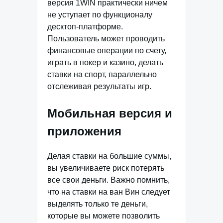
версия 1WIN практически ничем
не уступает по функционалу
десктоп-платформе.
Пользователь может проводить
финансовые операции по счету,
играть в покер и казино, делать
ставки на спорт, параллельно
отслеживая результаты игр.
Мобильная версия и
приложения
Делая ставки на большие суммы,
вы увеличиваете риск потерять
все свои деньги. Важно помнить,
что на ставки на ван Вин следует
выделять только те деньги,
которые вы можете позволить