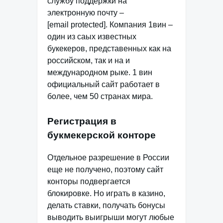
службу поддержки на
электронную почту –
[email protected]. Компания 1вин –
один из саых известных
букекеров, представенных как на
российском, так и на и
международном рыке. 1 вин
официальный сайт работает в
более, чем 50 странах мира.
Регистрация в
букмекерской конторе
Отдельное разрешение в России
еще не получено, поэтому сайт
конторы подвергается
блокировке. Но играть в казино,
делать ставки, получать бонусы
выводить выигрыши могут любые