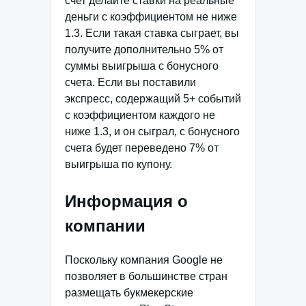
счет делайте ставки на реальные
деньги с коэффициентом не ниже
1.3. Если такая ставка сыграет, вы
получите дополнительно 5% от
суммы выигрыша с бонусного
счета. Если вы поставили
экспресс, содержащий 5+ событий
с коэффициентом каждого не
ниже 1.3, и он сыграл, с бонусного
счета будет переведено 7% от
выигрыша по купону.
Информация о
компании
Поскольку компания Google не
позволяет в большинстве стран
размещать букмекерские