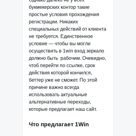
букмекерских контор такие
простые условия прохождения
регистрации. Никаких
специальных действий от клиента
не требуется. Единственное
условие — чтобы вы могли
осуществить в 1win вход зеркало
должно быть рабочим. Очевидно,
чтоб перейти по ссылке, срок
действия которой кончился,
беттер уже не сможет. По этой
причине важно всегда
использовать актуальные
альтернативные переходы,
которые предлагает наш сайт.
Что предлагает 1Win