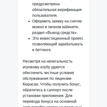
предусмотрена
обязательная верификация
пользователя.
Оформить заявку на снятие
можно в личном кабинете,
раздел «Вывод средств».
Это инвестиционный проект,
позволяющий зарабатывать
в беттинге.
Несмотря на нелегальность
игровому клубу удается
обеспечить честные условия
обслуживания по лицензии
Кюрасао. Чтобы получить бонус,
обратитесь в саппорт после
установки приложения. Для
перевода бонуса на основной