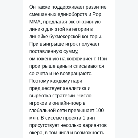
Он также поддерживает развитие
смешанных единоборств и Pop
MMA, предлагая эксклюзивную
линию для этой категории в
линейке букмекерской конторы.
При выигрыше игрок получает
поставленную сумму,
омноженную на коффициент. При
проигрыше деньги списываются
со счета и не возвращаютс.
Поэтому каждому пари
предшествует аналитика и
вырботка стратегии. Число
игроков в онлайн-поер в
глобальной сети превышает 100
млн. В сисеме проекта 1 вин
присутствует несолько вариантов
окера, в том числ и возможность