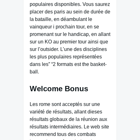
populaires disponibles. Vous saurez
placer des paris au sein de durée de
la bataille, en déambulant le
vainqueur i prochain tour, en se
promenant sur le handicap, en allant
sur un KO au premier tour ainsi que
sur l’outsider. L’une des disciplines
les plus populaires représentées
dans les” “2 formats est the basket-
ball.
Welcome Bonus
Les rome sont acceptés sur une
variété de résultats, allant dieses
résultats globaux de la réunion aux
résultats intermédiaires. Le web site
recommend tous des combats