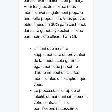
paris d’avant-match et en primary.
Pour les jeux de casino, nous-
mêmes avons également préparé
une belle proposition. Vous pouvez
obtenir jusqu’à 30% para cashback
dans are generally section casino
para notre site officiel 1win CI.
En tant que mesure
supplémentaire de prévention
de la fraude, cela garantit
également que personne
d’autre ne peut utiliser les
mêmes infos d’inscription que
vous.
Le processus est rapide et
intuitif, demandant simplement
votre contract fill les
permissions nécessaires.