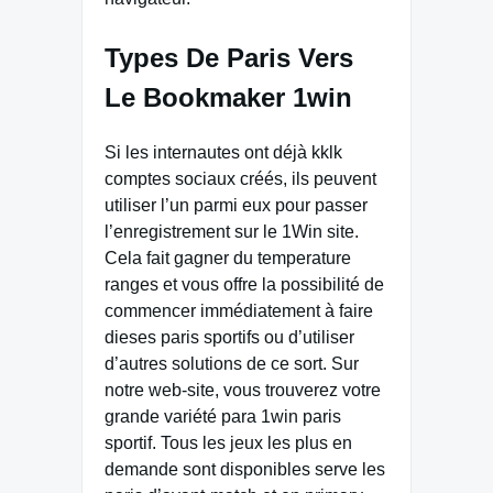
Types De Paris Vers
Le Bookmaker 1win
Si les internautes ont déjà kklk
comptes sociaux créés, ils peuvent
utiliser l’un parmi eux pour passer
l’enregistrement sur le 1Win site.
Cela fait gagner du temperature
ranges et vous offre la possibilité de
commencer immédiatement à faire
dieses paris sportifs ou d’utiliser
d’autres solutions de ce sort. Sur
notre web-site, vous trouverez votre
grande variété para 1win paris
sportif. Tous les jeux les plus en
demande sont disponibles serve les