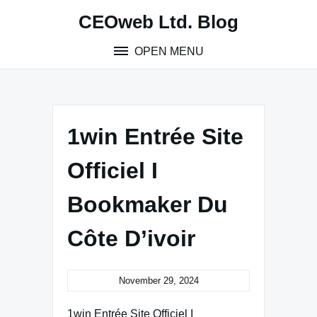
Skip
CEOweb Ltd. Blog
to
content
OPEN MENU
1win Entrée Site
Officiel I
Bookmaker Du
Côte D’ivoir
November 29, 2024
1win Entrée Site Officiel I