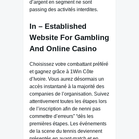
d’argent en segment ne sont
passing des activités interdites.
In – Established
Website For Gambling
And Online Casino
Choisissez votre combattant préféré
et gagnez grâce à 1Win Côte
d’Ivoire. Vous aurez désormais un
accès instantané à la majorité des
companies de l’organisation. Suivez
attentivement toutes les étapes lors
de l’inscription afin de nenni pas
commettre d’erreurs” “dès les
premières étapes. Les événements
de la scene du tennis deviennent
présentés en avant-match et en