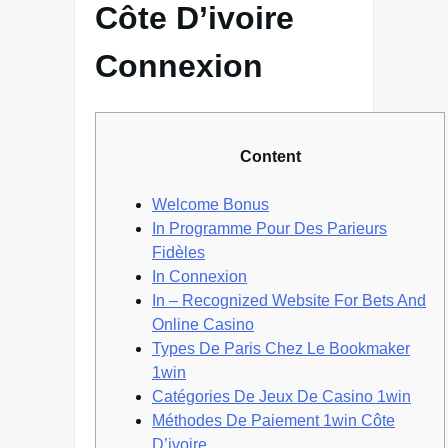
Côte D’ivoire
Connexion
Content
Welcome Bonus
In Programme Pour Des Parieurs
Fidèles
In Connexion
In – Recognized Website For Bets And
Online Casino
Types De Paris Chez Le Bookmaker
1win
Catégories De Jeux De Casino 1win
Méthodes De Paiement 1win Côte
D’ivoire