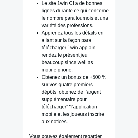
Le site 1win CI a de bonnes
lignes durante ce qui concerne
le nombre para tournois et una
variété des professions.
Apprenez tous les détails en
allant sur la façon para
télécharger 1win app ain
rendez le présent jeu
beaucoup since well as
mobile phone.
Obtenez un bonus de +500 %
sur vos quatre premiers
dépôts, obtenez de l’argent
supplémentaire pour
télécharger” “l’application
mobile et les joueurs inscrire
aux notices.
Vous pouvez également regarder