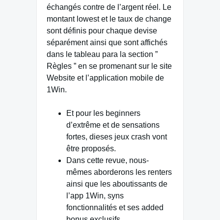
échangés contre de l’argent réel. Le
montant lowest et le taux de change
sont définis pour chaque devise
séparément ainsi que sont affichés
dans le tableau para la section ”
Règles ” en se promenant sur le site
Website et l’application mobile de
1Win.
Et pour les beginners
d’extrême et de sensations
fortes, dieses jeux crash vont
être proposés.
Dans cette revue, nous-
mêmes aborderons les renters
ainsi que les aboutissants de
l’app 1Win, syns
fonctionnalités et ses added
bonus exclusifs.