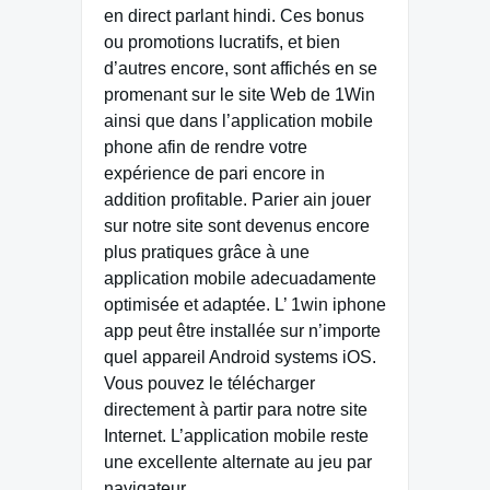
en direct parlant hindi. Ces bonus
ou promotions lucratifs, et bien
d’autres encore, sont affichés en se
promenant sur le site Web de 1Win
ainsi que dans l’application mobile
phone afin de rendre votre
expérience de pari encore in
addition profitable. Parier ain jouer
sur notre site sont devenus encore
plus pratiques grâce à une
application mobile adecuadamente
optimisée et adaptée. L’ 1win iphone
app peut être installée sur n’importe
quel appareil Android systems iOS.
Vous pouvez le télécharger
directement à partir para notre site
Internet. L’application mobile reste
une excellente alternate au jeu par
navigateur.