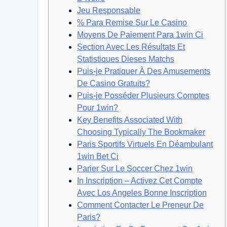
Jeu Responsable
% Para Remise Sur Le Casino
Moyens De Paiement Para 1win Ci
Section Avec Les Résultats Et
Statistiques Dieses Matchs
Puis-je Pratiquer À Des Amusements
De Casino Gratuits?
Puis-je Posséder Plusieurs Comptes
Pour 1win?
Key Benefits Associated With
Choosing Typically The Bookmaker
Paris Sportifs Virtuels En Déambulant
1win Bet Ci
Parier Sur Le Soccer Chez 1win
In Inscription – Activez Cet Compte
Avec Los Angeles Bonne Inscription
Comment Contacter Le Preneur De
Paris?