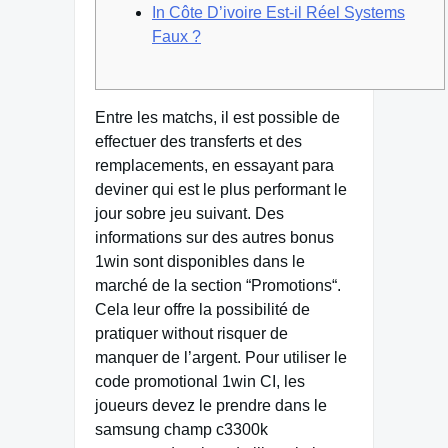
In Côte D’ivoire Est-il Réel Systems
Faux ?
Entre les matchs, il est possible de
effectuer des transferts et des
remplacements, en essayant para
deviner qui est le plus performant le
jour sobre jeu suivant. Des
informations sur des autres bonus
1win sont disponibles dans le
marché de la section “Promotions“.
Cela leur offre la possibilité de
pratiquer without risquer de
manquer de l’argent. Pour utiliser le
code promotional 1win CI, les
joueurs devez le prendre dans le
samsung champ c3300k