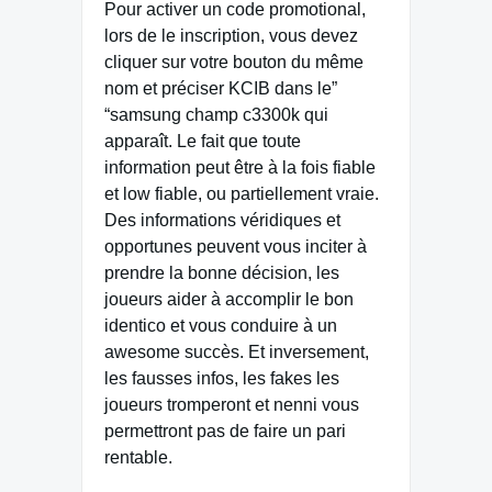
Pour activer un code promotional,
lors de le inscription, vous devez
cliquer sur votre bouton du même
nom et préciser KCIB dans le”
“samsung champ c3300k qui
apparaît. Le fait que toute
information peut être à la fois fiable
et low fiable, ou partiellement vraie.
Des informations véridiques et
opportunes peuvent vous inciter à
prendre la bonne décision, les
joueurs aider à accomplir le bon
identico et vous conduire à un
awesome succès. Et inversement,
les fausses infos, les fakes les
joueurs tromperont et nenni vous
permettront pas de faire un pari
rentable.