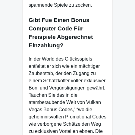
spannende Spiele zu zocken.
Gibt Fue Einen Bonus
Computer Code Für
Freispiele Abgerechnet
Einzahlung?
In der World des Glücksspiels
entfaltet er sich wie ein mächtiger
Zauberstab, der den Zugang zu
einem Schatzkoffer voller exklusiver
Boni und Vergünstigungen gewährt.
Tauchen Sie das in die
atemberaubende Welt von Vulkan
Vegas Bonus Codes,” “wo die
geheimnisvollen Promotional Codes
wie verborgene Schätze den Weg
zu exklusiven Vorteilen ebnen. Die