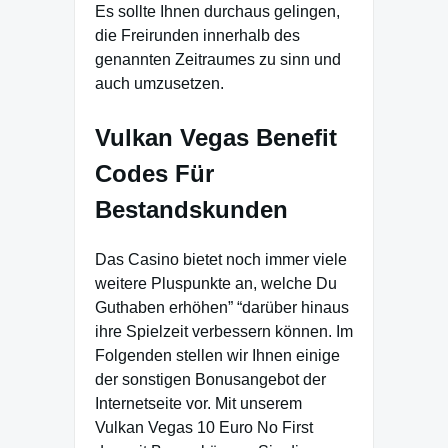
Es sollte Ihnen durchaus gelingen,
die Freirunden innerhalb des
genannten Zeitraumes zu sinn und
auch umzusetzen.
Vulkan Vegas Benefit
Codes Für
Bestandskunden
Das Casino bietet noch immer viele
weitere Pluspunkte an, welche Du
Guthaben erhöhen” “darüber hinaus
ihre Spielzeit verbessern können. Im
Folgenden stellen wir Ihnen einige
der sonstigen Bonusangebot der
Internetseite vor. Mit unserem
Vulkan Vegas 10 Euro No First