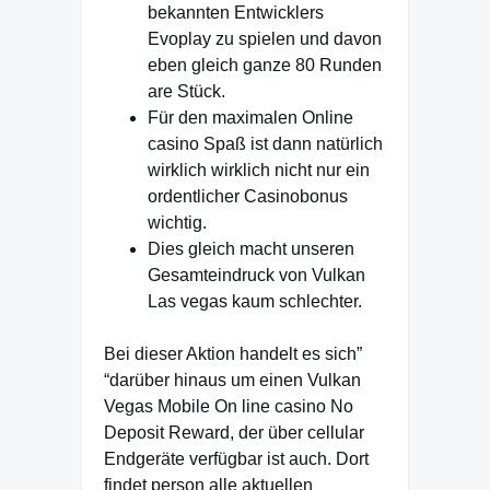
bekannten Entwicklers
Evoplay zu spielen und davon
eben gleich ganze 80 Runden
are Stück.
Für den maximalen Online
casino Spaß ist dann natürlich
wirklich wirklich nicht nur ein
ordentlicher Casinobonus
wichtig.
Dies gleich macht unseren
Gesamteindruck von Vulkan
Las vegas kaum schlechter.
Bei dieser Aktion handelt es sich”
“darüber hinaus um einen Vulkan
Vegas Mobile On line casino No
Deposit Reward, der über cellular
Endgeräte verfügbar ist auch. Dort
findet person alle aktuellen