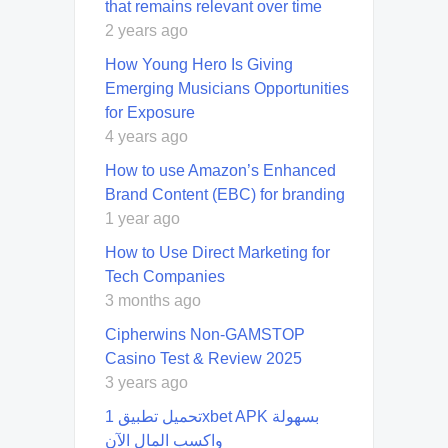
that remains relevant over time
2 years ago
How Young Hero Is Giving
Emerging Musicians Opportunities
for Exposure
4 years ago
How to use Amazon’s Enhanced
Brand Content (EBC) for branding
1 year ago
How to Use Direct Marketing for
Tech Companies
3 months ago
Cipherwins Non-GAMSTOP
Casino Test & Review 2025
3 years ago
تحميل تطبيق 1xbet APK بسهولة
واكسب المال الآن