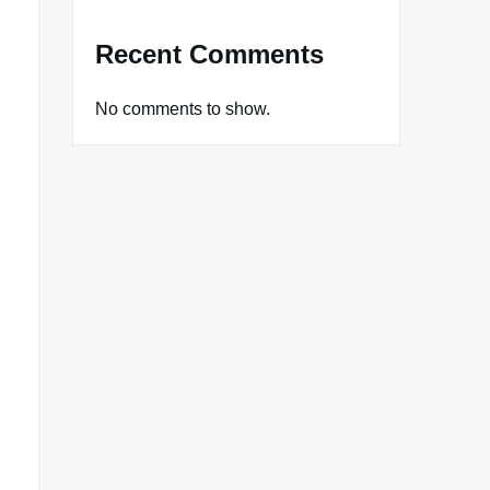
Recent Comments
No comments to show.