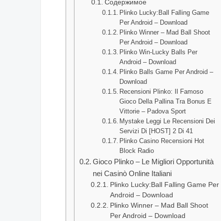
Содержимое
Plinko Lucky:Ball Falling Game
Per Android – Download
Plinko Winner – Mad Ball Shoot
Per Android – Download
Plinko Win-Lucky Balls Per
Android – Download
Plinko Balls Game Per Android –
Download
Recensioni Plinko: Il Famoso
Gioco Della Pallina Tra Bonus E
Vittorie – Padova Sport
Mystake Leggi Le Recensioni Dei
Servizi Di [HOST] 2 Di 41
Plinko Casino Recensioni Hot
Block Radio
Gioco Plinko – Le Migliori Opportunità
nei Casinò Online Italiani
Plinko Lucky:Ball Falling Game Per
Android – Download
Plinko Winner – Mad Ball Shoot
Per Android – Download