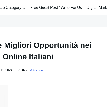
icle Category
Free Guest Post / Write For Us
Digital Mar
 Migliori Opportunità nei
Online Italiani
11, 2024
Author:
M Usman