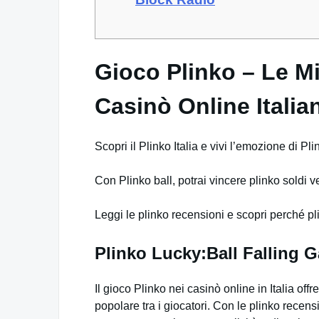
Gioco Plinko – Le Mi
Casinò Online Italian
Scopri il Plinko Italia e vivi l’emozione di Pl
Con Plinko ball, potrai vincere plinko soldi 
Leggi le plinko recensioni e scopri perché pl
Plinko Lucky:Ball Falling
Il gioco Plinko nei casinò online in Italia of
popolare tra i giocatori. Con le plinko recen