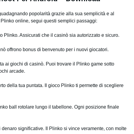
a guadagnando popolarità grazie alla sua semplicità e al
a Plinko online, segui questi semplici passaggi:
co Plinko. Assicurati che il casinò sia autorizzato e sicuro.
sinò offrono bonus di benvenuto per i nuovi giocatori.
a ai giochi di casinò. Puoi trovare il Plinko game sotto
ochi arcade.
rto della tua puntata. Il gioco Plinko ti permette di scegliere
nko ball rotolare lungo il tabellone. Ogni posizione finale
.
 denaro significative. Il Plinko si vince veramente, con molte