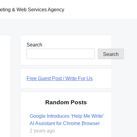
keting & Web Services Agency
Search
Search
Free Guest Post / Write For Us
Random Posts
Google Introduces ‘Help Me Write’
AI Assistant for Chrome Browser
2 years ago