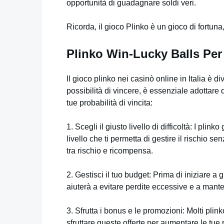
opportunità di guadagnare soldi veri.
Ricorda, il gioco Plinko è un gioco di fortuna
Plinko Win-Lucky Balls Pe
Il gioco plinko nei casinò online in Italia è
possibilità di vincere, è essenziale adottare 
tue probabilità di vincita:
1. Scegli il giusto livello di difficoltà: I pli
livello che ti permetta di gestire il rischio s
tra rischio e ricompensa.
2. Gestisci il tuo budget: Prima di iniziare a g
aiuterà a evitare perdite eccessive e a mant
3. Sfrutta i bonus e le promozioni: Molti plin
sfruttare queste offerte per aumentare le tue