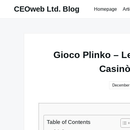
Skip
CEOweb Ltd. Blog
Homepage
Art
to
content
Gioco Plinko – Le
Casinò 
December 
Table of Contents