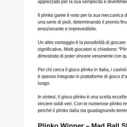
apprezzato per la sua semplicità e divertime
Il plinko game è noto per la sua meccanica di
una serie di pioli, determinando il premio fi
emozionante e imprevedibile.
Un altro vantaggio è la possibilità di giocar
significative. Molti giocatori si chiedono: “P
dimostrato di poter vincere veramente con q
Per chi cerca il gioco plinko in Italia, i casi
è spesso integrato in piattaforme di gioco d’
luogo.
In sintesi, il gioco plinko è una scelta eccell
vincere soldi veri. Con le numerose plinko rec
perché il plinko italia sta guadagnando terreno
Plinko Winner – Mad Ball 