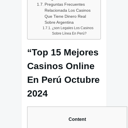
Preguntas Frecuentes
Relacionada Los Casinos
Que Tiene Dinero Real
Sobre Argentina
¿son Legales Los Casinos
Sobre Línea En Perú?
“Top 15 Mejores
Casinos Online
En Perú Octubre
2024
Content