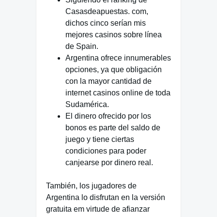
Casasdeapuestas. com,
dichos cinco serían mis
mejores casinos sobre línea
de Spain.
Argentina ofrece innumerables
opciones, ya que obligación
con la mayor cantidad de
internet casinos online de toda
Sudamérica.
El dinero ofrecido por los
bonos es parte del saldo de
juego y tiene ciertas
condiciones para poder
canjearse por dinero real.
También, los jugadores de
Argentina lo disfrutan en la versión
gratuita em virtude de afianzar