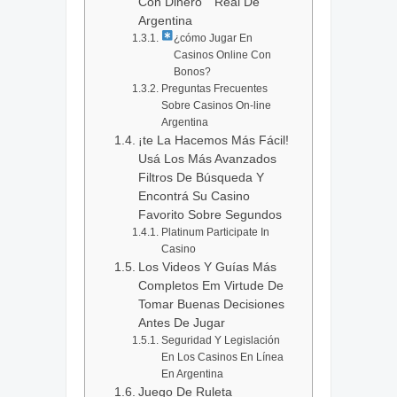
Con Dinero” “Real De
Argentina
¿cómo Jugar En
Casinos Online Con
Bonos?
Preguntas Frecuentes
Sobre Casinos On-line
Argentina
¡te La Hacemos Más Fácil!
Usá Los Más Avanzados
Filtros De Búsqueda Y
Encontrá Su Casino
Favorito Sobre Segundos
Platinum Participate In
Casino
Los Videos Y Guías Más
Completos Em Virtude De
Tomar Buenas Decisiones
Antes De Jugar
Seguridad Y Legislación
En Los Casinos En Línea
En Argentina
Juego De Ruleta