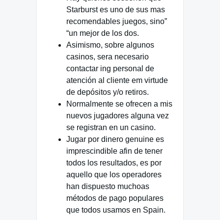
Starburst es uno de sus mas
recomendables juegos, sino”
“un mejor de los dos.
Asimismo, sobre algunos
casinos, sera necesario
contactar ing personal de
atención al cliente em virtude
de depósitos y/o retiros.
Normalmente se ofrecen a mis
nuevos jugadores alguna vez
se registran en un casino.
Jugar por dinero genuine es
imprescindible afin de tener
todos los resultados, es por
aquello que los operadores
han dispuesto muchoas
métodos de pago populares
que todos usamos en Spain.