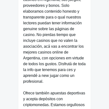
proveedores y bonos. Solo
elaboramos contenido honesto y
transparente para o qual nuestros
lectores puedan tener información
genuine sobre las páginas de
casino. No pierdas tiempo que
incluye casinos que no valen la
asociación, acá vas a encontrar los
mejores casinos online de
Argentina, con opciones em virtude
de todos los gustos. Disfrutá de toda
la info que tenemos para ces y
aprendé a new jugar como un
profesional.
Ofrece también apuestas deportivas
y acepta depósitos con
criptomonedas. Estamos orgullosos