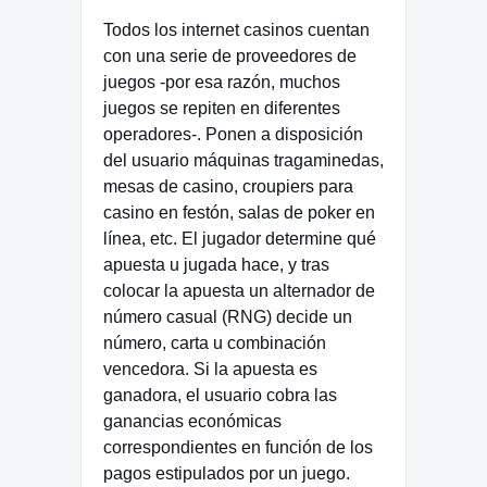
Todos los internet casinos cuentan
con una serie de proveedores de
juegos -por esa razón, muchos
juegos se repiten en diferentes
operadores-. Ponen a disposición
del usuario máquinas tragaminedas,
mesas de casino, croupiers para
casino en festón, salas de poker en
línea, etc. El jugador determine qué
apuesta u jugada hace, y tras
colocar la apuesta un alternador de
número casual (RNG) decide un
número, carta u combinación
vencedora. Si la apuesta es
ganadora, el usuario cobra las
ganancias económicas
correspondientes en función de los
pagos estipulados por un juego.