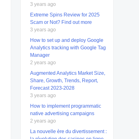
3 years ago
Extreme Spins Review for 2025
Scam or Not? Find out more
3 years ago
How to set up and deploy Google
Analytics tracking with Google Tag
Manager
2 years ago
Augmented Analytics Market Size,
Share, Growth, Trends, Report,
Forecast 2023-2028
3 years ago
How to implement programmatic
native advertising campaigns
2 years ago
La nouvelle ère du divertissement :
la révolution des casinos en ligne