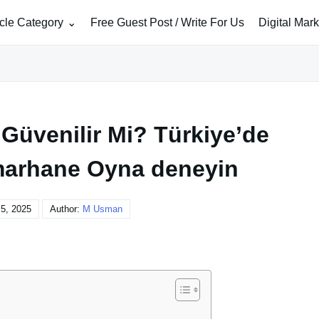
icle Category
Free Guest Post / Write For Us
Digital Mar
Güvenilir Mi? Türkiye’de
marhane Oyna deneyin
 5, 2025
Author:
M Usman