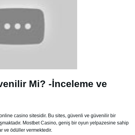
enilir Mi? -İnceleme ve
line casino sitesidir. Bu sites, güvenli ve güvenilir bir
ışmaktadır. Mostbet Casino, geniş bir oyun yelpazesine sahip
ar ve ödüller vermektedir.