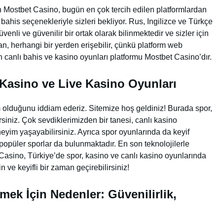
in Mostbet Casino, bugün en çok tercih edilen platformlardan
ı bahis seçenekleriyle sizleri bekliyor. Rus, Ingilizce ve Türkçe
enli ve güvenilir bir ortak olarak bilinmektedir ve sizler için
man, herhangi bir yerden erişebilir, çünkü platform web
n canlı bahis ve kasino oyunları platformu Mostbet Casino’dır.
 Kasino ve Live Kasino Oyunları
m olduğunu iddiam ederiz. Sitemize hoş geldiniz! Burada spor,
siniz. Çok sevdiklerimizden bir tanesi, canlı kasino
eneyim yaşayabilirsiniz. Ayrıca spor oyunlarında da keyif
i popüler sporlar da bulunmaktadır. En son teknolojilerle
 Casino, Türkiye’de spor, kasino ve canlı kasino oyunlarında
n ve keyifli bir zaman geçirebilirsiniz!
mek İçin Nedenler: Güvenilirlik,