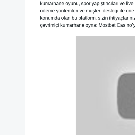
kumarhane oyunu, spor yapıştırıcıları ve liv
ödeme yöntemleri ve müşteri desteği ile öne 
konumda olan bu platform, sizin ihtiyaçlarınız
çevrimiçi kumarhane oyna: Mostbet Casino’yi