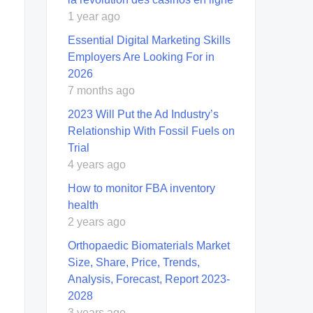
1 year ago
Essential Digital Marketing Skills
Employers Are Looking For in
2026
7 months ago
2023 Will Put the Ad Industry’s
Relationship With Fossil Fuels on
Trial
4 years ago
How to monitor FBA inventory
health
2 years ago
Orthopaedic Biomaterials Market
Size, Share, Price, Trends,
Analysis, Forecast, Report 2023-
2028
3 years ago