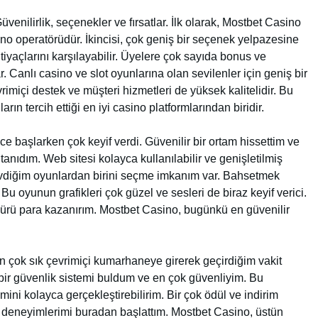
enilirlik, seçenekler ve fırsatlar. İlk olarak, Mostbet Casino
zino operatörüdür. İkincisi, çok geniş bir seçenek yelpazesine
iyaçlarını karşılayabilir. Üyelere çok sayıda bonus ve
 Canlı casino ve slot oyunlarına olan sevilenler için geniş bir
miçi destek ve müşteri hizmetleri de yüksek kalitelidir. Bu
n tercih ettiği en iyi casino platformlarından biridir.
e başlarken çok keyif verdi. Güvenilir bir ortam hissettim ve
nıdım. Web sitesi kolayca kullanılabilir ve genişletilmiş
evdiğim oyunlardan birini seçme imkanım var. Bahsetmek
Bu oyunun grafikleri çok güzel ve sesleri de biraz keyif verici.
sürü para kazanırım. Mostbet Casino, bugünkü en güvenilir
çok sık çevrimiçi kumarhaneye girerek geçirdiğim vakit
bir güvenlik sistemi buldum ve en çok güvenliyim. Bu
ni kolayca gerçekleştirebilirim. Bir çok ödül ve indirim
 deneyimlerimi buradan başlattım. Mostbet Casino, üstün