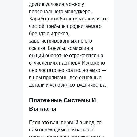
другие условия можно у
персонального менеджера.
Заработок веб-мастера зависит от
чистой прибыли продвигаемого
бренда с игроков,
зарегистрированных по его
ссылке. Бонусы, комиссии и
общий оборот не отражаются на
отчислениях партнеру. Изложено
оно достаточно кратко, но емко —
в нем прописаны все основные
детали и условия сотрудничества.
Платежные Системы И
Выплаты
Если это ваш первый вывод, то
вам необходимо связаться с