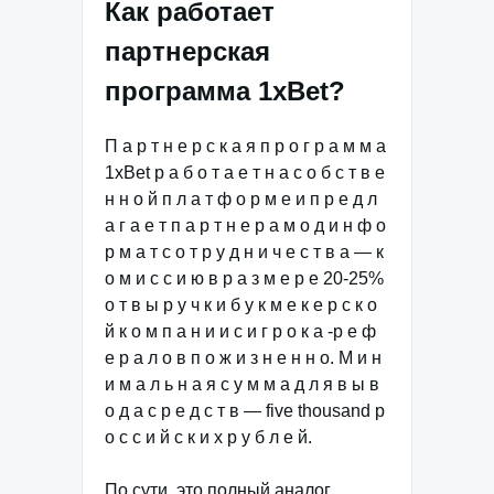
Как работает
партнерская
программа 1xBet?
П а р т н е р с к а я п р о г р а м м а
1xBet р а б о т а е т н а с о б с т в е
н н о й п л а т ф о р м е и п р е д л
а г а е т п а р т н е р а м о д и н ф о
р м а т с о т р у д н и ч е с т в а — к
о м и с с и ю в р а з м е р е 20-25%
о т в ы р у ч к и б у к м е к е р с к о
й к о м п а н и и с и г р о к а -р е ф
е р а л о в п о ж и з н е н н о. М и н
и м а л ь н а я с у м м а д л я в ы в
о д а с р е д с т в — five thousand р
о с с и й с к и х р у б л е й.
По сути, это полный аналог