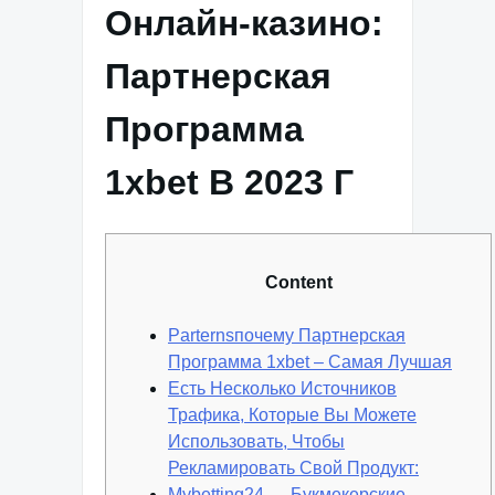
Онлайн-казино:
Партнерская
Программа
1xbet В 2023 Г
Content
Parternsпочему Партнерская
Программа 1xbet – Самая Лучшая
Есть Несколько Источников
Трафика, Которые Вы Можете
Использовать, Чтобы
Рекламировать Свой Продукт:
Mybetting24 — Букмекерские