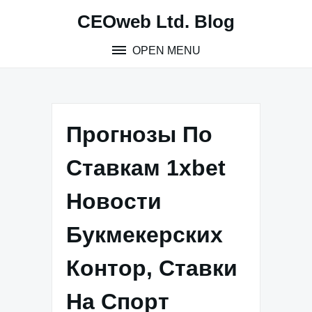
Skip
CEOweb Ltd. Blog
to
content
OPEN MENU
Прогнозы По
Ставкам 1xbet
Новости
Букмекерских
Контор, Ставки
На Спорт