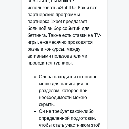
веб-сайте, вы можете
использовать «SubID». Как и все
партнерские программы
партнерка 1xbet предлагает
большой выбор событий для
беттинга. Также есть ставки на TV-
игры, ежемесячно проводятся
разные конкурсы, между
активными пользователями
проводятся турниры.
Слева находится основное
меню для навигации по
разделам, которое при
необходимости можно
скрыть.
Он не требует какой-либо
определенной подготовки,
чтобы стать участником этой