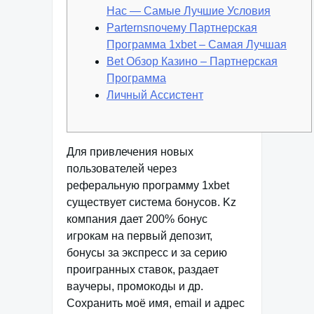
Нас — Самые Лучшие Условия
Parternsпочему Партнерская
Программа 1xbet – Самая Лучшая
Bet Обзор Казино – Партнерская
Программа
Личный Ассистент
Для привлечения новых
пользователей через
реферальную программу 1xbet
существует система бонусов. Kz
компания дает 200% бонус
игрокам на первый депозит,
бонусы за экспресс и за серию
проигранных ставок, раздает
ваучеры, промокоды и др.
Сохранить моё имя, email и адрес