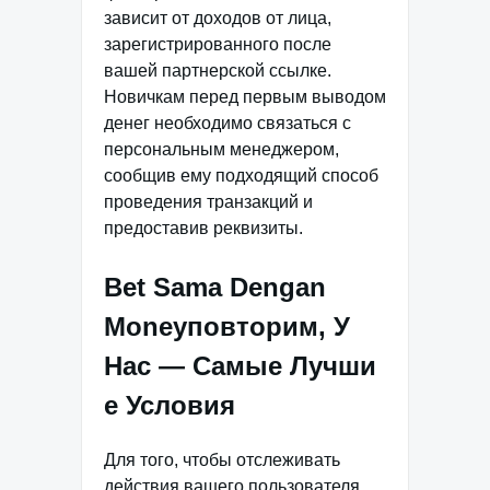
зависит от доходов от лица,
зарегистрированного после
вашей партнерской ссылке.
Новичкам перед первым выводом
денег необходимо связаться с
персональным менеджером,
сообщив ему подходящий способ
проведения транзакций и
предоставив реквизиты.
Bet Sama Dengan
Moneyповторим, У
Нас — Самые Лучши
е Условия
Для того, чтобы отслеживать
действия вашего пользователя,