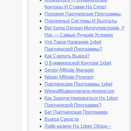
Конторы И Ставки На Спорт
Похожие Партнерские Программы:
Платежные Системы И Выплаты
Bet Sama Dengan Moneyповторим, У
Нас — Самые Лучшие Условия
Что Такое Название 1xbet
Партнерской Программы?
Как Сделать Вывод?
О Букмекерской Конторе 1xbet
Senior Affiliate Manager
Wager Affiliate Program
Партнерские Программы 1xbet
Wwwaffiliateprograms-reviewcom
Как Зарегистрироваться На 1xbet
Партнерской Программе?
Бет Партнерская Программа
Вывод Средств
Лайв-казино На 1xbet: Обзор –