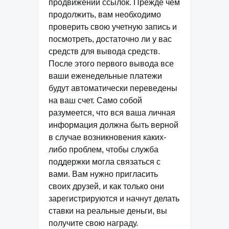
продвижении ссылок. Прежде чем
продолжить, вам необходимо
проверить свою учетную запись и
посмотреть, достаточно ли у вас
средств для вывода средств.
После этого первого вывода все
ваши еженедельные платежи
будут автоматически переведены
на ваш счет. Само собой
разумеется, что вся ваша личная
информация должна быть верной
в случае возникновения каких-
либо проблем, чтобы служба
поддержки могла связаться с
вами. Вам нужно пригласить
своих друзей, и как только они
зарегистрируются и начнут делать
ставки на реальные деньги, вы
получите свою награду.