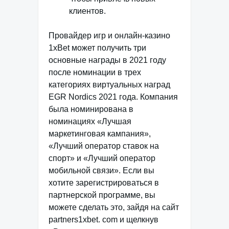
клиентов.
Провайдер игр и онлайн-казино
1xBet может получить три
основные награды в 2021 году
после номинации в трех
категориях виртуальных наград
EGR Nordics 2021 года. Компания
была номинирована в
номинациях «Лучшая
маркетинговая кампания»,
«Лучший оператор ставок на
спорт» и «Лучший оператор
мобильной связи». Если вы
хотите зарегистрироваться в
партнерской программе, вы
можете сделать это, зайдя на сайт
partners1xbet. com и щелкнув