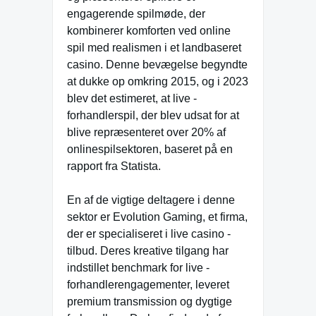
engagerende spilmøde, der
kombinerer komforten ved online
spil med realismen i et landbaseret
casino. Denne bevægelse begyndte
at dukke op omkring 2015, og i 2023
blev det estimeret, at live -
forhandlerspil, der blev udsat for at
blive repræsenteret over 20% af
onlinespilsektoren, baseret på en
rapport fra Statista.
En af de vigtige deltagere i denne
sektor er Evolution Gaming, et firma,
der er specialiseret i live casino -
tilbud. Deres kreative tilgang har
indstillet benchmark for live -
forhandlerengagementer, leveret
premium transmission og dygtige