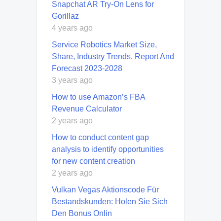
Snapchat AR Try-On Lens for
Gorillaz
4 years ago
Service Robotics Market Size,
Share, Industry Trends, Report And
Forecast 2023-2028
3 years ago
How to use Amazon’s FBA
Revenue Calculator
2 years ago
How to conduct content gap
analysis to identify opportunities
for new content creation
2 years ago
Vulkan Vegas Aktionscode Für
Bestandskunden: Holen Sie Sich
Den Bonus Onlin