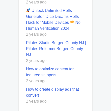
2 years ago
Unlock Unlimited Rolls
Generator: Dice Dreams Rolls
Hack for Mobile Devices
No
Human Verification 2024
2 years ago
Pilates Studio Bergen County NJ |
Pilates Reformer Bergen County
NJ
2 years ago
How to optimize content for
featured snippets
2 years ago
How to create display ads that
convert
2 years ago