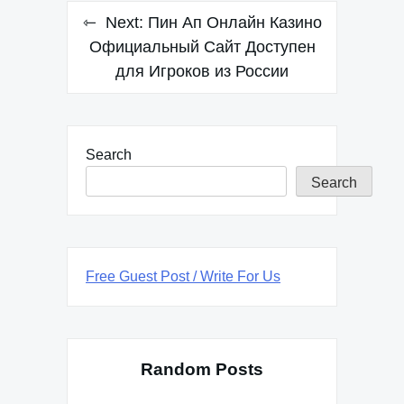
Next:
Пин Ап Онлайн Казино
Официальный Сайт Доступен
для Игроков из России
Search
Search
Free Guest Post / Write For Us
Random Posts