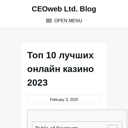
Skip
CEOweb Ltd. Blog
to
content
OPEN MENU
Топ 10 лучших
онлайн казино
2023
February 3, 2025