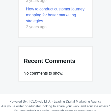
3 years ago
How to conduct customer journey
mapping for better marketing
strategies
2 years ago
Recent Comments
No comments to show.
Powered By:
|
CEOweb LTD. - Leading Digital Marketing Agency
Are you a writer or educator looking to share your work and educate others?
You can submit a tutorial, research paper or guest post to: