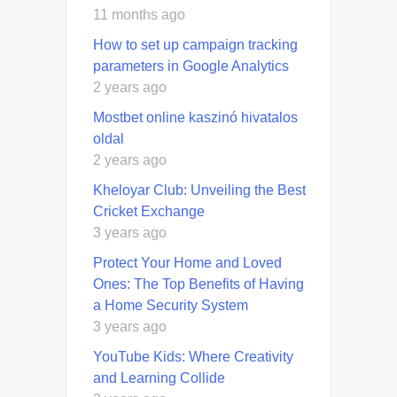
11 months ago
How to set up campaign tracking
parameters in Google Analytics
2 years ago
Mostbet online kaszinó hivatalos
oldal
2 years ago
Kheloyar Club: Unveiling the Best
Cricket Exchange
3 years ago
Protect Your Home and Loved
Ones: The Top Benefits of Having
a Home Security System
3 years ago
YouTube Kids: Where Creativity
and Learning Collide