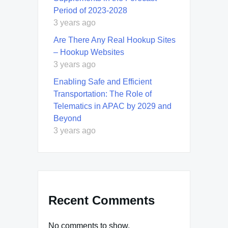
Period of 2023-2028
3 years ago
Are There Any Real Hookup Sites
– Hookup Websites
3 years ago
Enabling Safe and Efficient
Transportation: The Role of
Telematics in APAC by 2029 and
Beyond
3 years ago
Recent Comments
No comments to show.