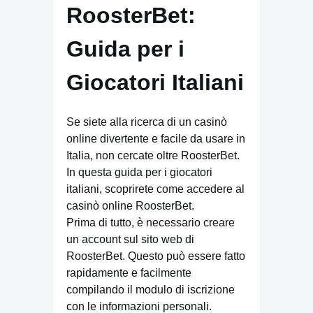
RoosterBet:
Guida per i
Giocatori Italiani
Se siete alla ricerca di un casinò
online divertente e facile da usare in
Italia, non cercate oltre RoosterBet.
In questa guida per i giocatori
italiani, scoprirete come accedere al
casinò online RoosterBet.
Prima di tutto, è necessario creare
un account sul sito web di
RoosterBet. Questo può essere fatto
rapidamente e facilmente
compilando il modulo di iscrizione
con le informazioni personali.