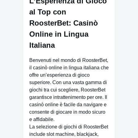
L’Esperienza di Gioco
al Top con
RoosterBet: Casinò
Online in Lingua
Italiana
Benvenuti nel mondo di RoosterBet,
il casinò online in lingua italiana che
offre un’esperienza di gioco
superiore. Con una vasta gamma di
giochi tra cui scegliere, RoosterBet
garantisce intrattenimento per ore. Il
casinò online è facile da navigare e
consente di giocare in modo sicuro
e affidabile.
La selezione di giochi di RoosterBet
include slot machine, blackjack,