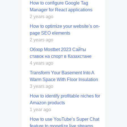
How to configure Google Tag
Manager for React applications
2 years ago
How to optimize your website’s on-
page SEO elements
2 years ago
Обзор Mostbet 2023 Сайты
ставок на спорт в Казахстане
4 years ago
Transform Your Basement Into A
Warm Space With Floor Insulation
3 years ago
How to identify profitable niches for
Amazon products
1 year ago
How to use YouTube’s Super Chat
feature to monetize live streams