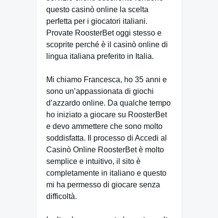
questo casinò online la scelta
perfetta per i giocatori italiani.
Provate RoosterBet oggi stesso e
scoprite perché è il casinò online di
lingua italiana preferito in Italia.
Mi chiamo Francesca, ho 35 anni e
sono un’appassionata di giochi
d’azzardo online. Da qualche tempo
ho iniziato a giocare su RoosterBet
e devo ammettere che sono molto
soddisfatta. Il processo di Accedi al
Casinò Online RoosterBet è molto
semplice e intuitivo, il sito è
completamente in italiano e questo
mi ha permesso di giocare senza
difficoltà.