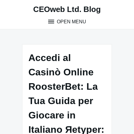
Skip
CEOweb Ltd. Blog
to
content
OPEN MENU
Accedi al
Casinò Online
RoosterBet: La
Tua Guida per
Giocare in
Italiano Яetyper: