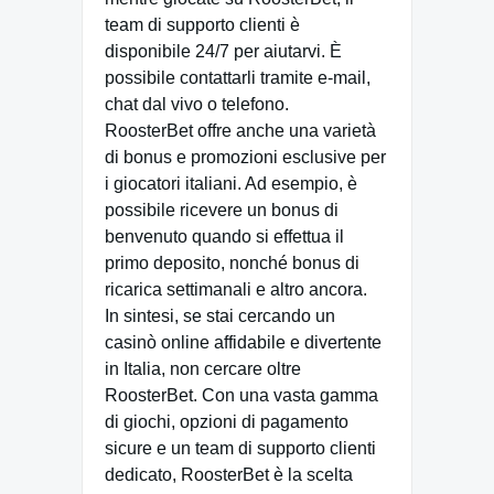
team di supporto clienti è
disponibile 24/7 per aiutarvi. È
possibile contattarli tramite e-mail,
chat dal vivo o telefono.
RoosterBet offre anche una varietà
di bonus e promozioni esclusive per
i giocatori italiani. Ad esempio, è
possibile ricevere un bonus di
benvenuto quando si effettua il
primo deposito, nonché bonus di
ricarica settimanali e altro ancora.
In sintesi, se stai cercando un
casinò online affidabile e divertente
in Italia, non cercare oltre
RoosterBet. Con una vasta gamma
di giochi, opzioni di pagamento
sicure e un team di supporto clienti
dedicato, RoosterBet è la scelta