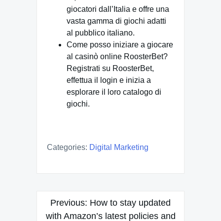
giocatori dall’Italia e offre una
vasta gamma di giochi adatti
al pubblico italiano.
Come posso iniziare a giocare
al casinò online RoosterBet?
Registrati su RoosterBet,
effettua il login e inizia a
esplorare il loro catalogo di
giochi.
Categories:
Digital Marketing
Post
Previous:
How to stay updated
navigation
with Amazon’s latest policies and