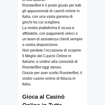
RoosterBet è il posto giusto per tutti
gli appassionati di casinò online in
Italia, con una vasta gamma di
giochi tra cui scegliere.
La nostra piattaforma è sicura e
affidabile, con pagamenti veloci e
un team di assistenza clienti sempre
a vostra disposizione.
Non perdete l’occasione di scoprire
Il Meglio del Casinò Online in
Italiano, e unitevi alla comunità di
RoosterBet oggi stesso.
Grazie per aver scelto RoosterBet, il
vostro casino online di fiducia in
Italia.
Gioca al Casinò