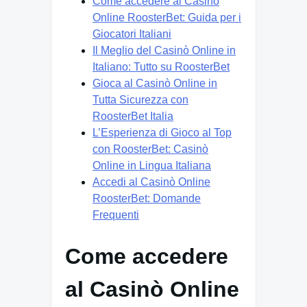
Come accedere al Casinò
Online RoosterBet: Guida per i
Giocatori Italiani
Il Meglio del Casinò Online in
Italiano: Tutto su RoosterBet
Gioca al Casinò Online in
Tutta Sicurezza con
RoosterBet Italia
L’Esperienza di Gioco al Top
con RoosterBet: Casinò
Online in Lingua Italiana
Accedi al Casinò Online
RoosterBet: Domande
Frequenti
Come accedere
al Casinò Online