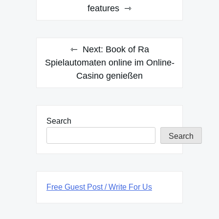
features
Next:
Book of Ra
Spielautomaten online im Online-
Casino genießen
Search
Search
Free Guest Post / Write For Us