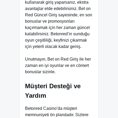
kullanarak giriş yaparsanız, ekstra
avantajlar elde edebilirsiniz. Bet on
Red Güncel Giriş sayesinde, en son
bonuslar ve promosyonları
kaçırmamak için her zaman güncel
kalabilirsiniz. Betonred’in sunduğu
oyun çeşitliliği, keyfinizi çıkarmak
için yeterli olacak kadar geniş.
Unutmayın, Bet on Red Giriş ile her
zaman en iyi oyunlar ve en cömert
bonuslar sizinle.
Müşteri Desteği ve
Yardım
Betonred Casino’da müşteri
memnuniyeti ön plandadır. Sizlere