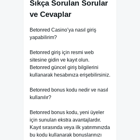
Sıkça Sorulan Sorular
ve Cevaplar
Betonred Casino’ya nasıl giriş
yapabilirim?
Betonred giriş için resmi web
sitesine gidin ve kayıt olun.
Betonred güncel giriş bilgilerini
kullanarak hesabınıza erişebilirsiniz.
Betonred bonus kodu nedir ve nasıl
kullanılır?
Betonred bonus kodu, yeni üyeler
için sunulan ekstra avantajlardır.
Kayıt sırasında veya ilk yatırımınızda
bu kodu kullanarak bonuslarınızı