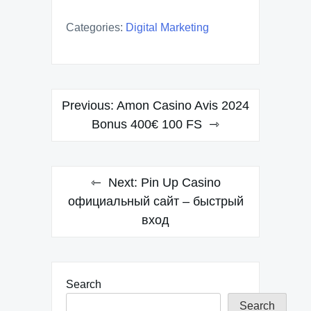
Categories:
Digital Marketing
Post
Previous:
Amon Casino Avis 2024
navigation
Bonus 400€ 100 FS
Next:
Pin Up Casino
официальный сайт – быстрый
вход
Search
Search