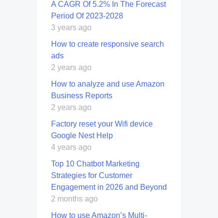
A CAGR Of 5.2% In The Forecast
Period Of 2023-2028
3 years ago
How to create responsive search
ads
2 years ago
How to analyze and use Amazon
Business Reports
2 years ago
Factory reset your Wifi device
Google Nest Help
4 years ago
Top 10 Chatbot Marketing
Strategies for Customer
Engagement in 2026 and Beyond
2 months ago
How to use Amazon’s Multi-