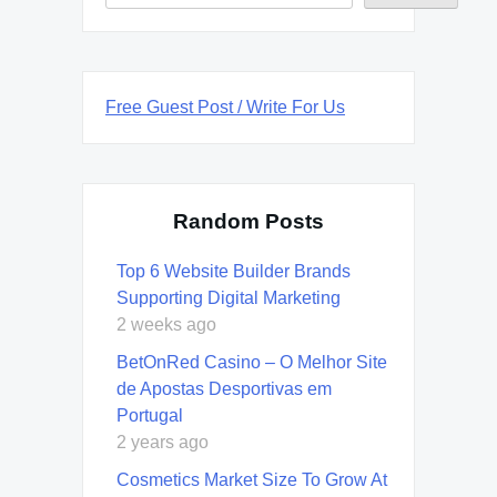
Free Guest Post / Write For Us
Random Posts
Top 6 Website Builder Brands
Supporting Digital Marketing
2 weeks ago
BetOnRed Casino – O Melhor Site
de Apostas Desportivas em
Portugal
2 years ago
Cosmetics Market Size To Grow At