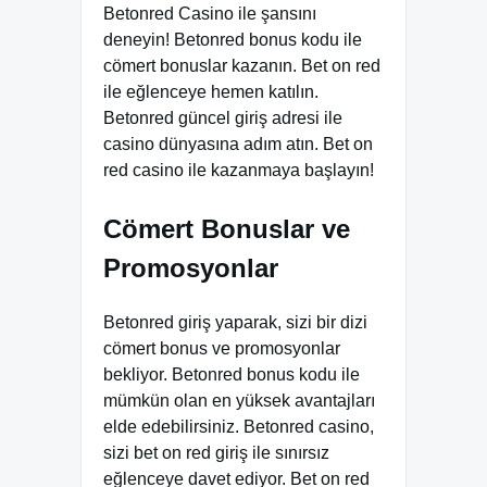
Betonred Casino ile şansını
deneyin! Betonred bonus kodu ile
cömert bonuslar kazanın. Bet on red
ile eğlenceye hemen katılın.
Betonred güncel giriş adresi ile
casino dünyasına adım atın. Bet on
red casino ile kazanmaya başlayın!
Cömert Bonuslar ve
Promosyonlar
Betonred giriş yaparak, sizi bir dizi
cömert bonus ve promosyonlar
bekliyor. Betonred bonus kodu ile
mümkün olan en yüksek avantajları
elde edebilirsiniz. Betonred casino,
sizi bet on red giriş ile sınırsız
eğlenceye davet ediyor. Bet on red