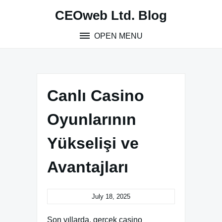
Skip
CEOweb Ltd. Blog
to
content
OPEN MENU
Canlı Casino
Oyunlarının
Yükselişi ve
Avantajları
July 18, 2025
Son yıllarda, gerçek casino