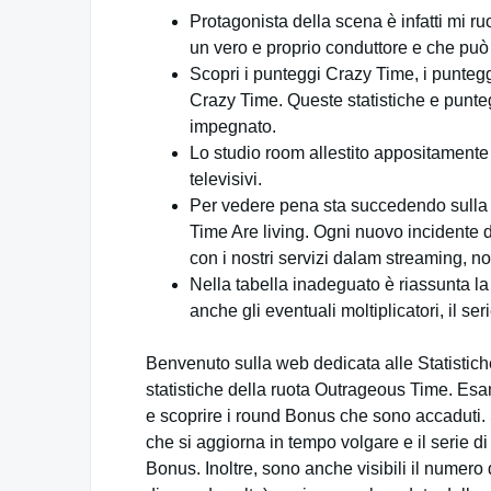
Protagonista della scena è infatti mi 
un vero e proprio conduttore e che può c
Scopri i punteggi Crazy Time, i punteggi 
Crazy Time. Queste statistiche e punteg
impegnato.
Lo studio room allestito appositamente f
televisivi.
Per vedere pena sta succedendo sulla r
Time Are living. Ogni nuovo incidente d
con i nostri servizi dalam streaming, n
Nella tabella inadeguato è riassunta la
anche gli eventuali moltiplicatori, il ser
Benvenuto sulla web dedicata alle Statistich
statistiche della ruota Outrageous Time. Esam
e scoprire i round Bonus che sono accaduti. 
che si aggiorna in tempo volgare e il serie di
Bonus. Inoltre, sono anche visibili il numero di