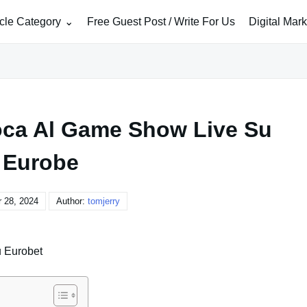
icle Category
Free Guest Post / Write For Us
Digital Mar
ca Al Game Show Live Su
Eurobe
 28, 2024
Author:
tomjerry
 Eurobet