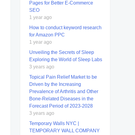
Pages for Better E-Commerce
SEO
1 year ago
How to conduct keyword research
for Amazon PPC
1 year ago
Unveiling the Secrets of Sleep
Exploring the World of Sleep Labs
3 years ago
Topical Pain Relief Market to be
Driven by the Increasing
Prevalence of Arthritis and Other
Bone-Related Diseases in the
Forecast Period of 2023-2028
3 years ago
Temporary Walls NYC |
TEMPORARY WALL COMPANY