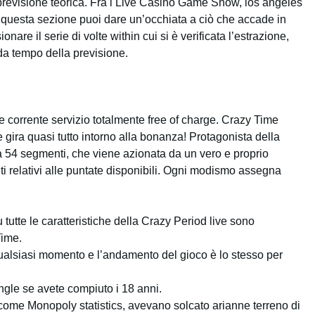
 previsione teorica. Fra i Live Casinò Game Show, los angeles
n questa sezione puoi dare un’occhiata a ciò che accade in
onare il serie di volte within cui si è verificata l’estrazione,
da tempo della previsione.
e corrente servizio totalmente free of charge. Crazy Time
e gira quasi tutto intorno alla bonanza! Protagonista della
da 54 segmenti, che viene azionata da un vero e proprio
ti relativi alle puntate disponibili. Ogni modismo assegna
 tutte le caratteristiche della Crazy Period live sono
Time.
n qualsiasi momento e l’andamento del gioco è lo stesso per
gle se avete compiuto i 18 anni.
i, come Monopoly statistics, avevano solcato arianne terreno di