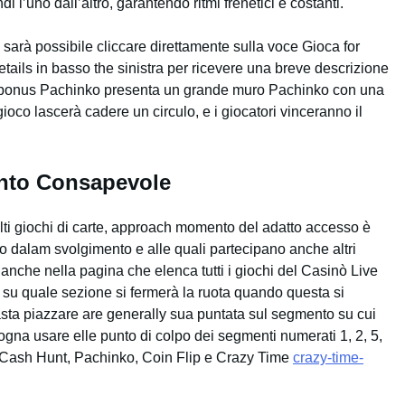
l’uno dall’altro, garantendo ritmi frenetici e costanti.
 sarà possibile cliccare direttamente sulla voce Gioca for
tails in basso the sinistra per ricevere una breve descrizione
oco bonus Pachinko presenta un grande muro Pachinko con una
l gioco lascerà cadere un circulo, e i giocatori vinceranno il
ento Consapevole
olti giochi di carte, approach momento del adatto accesso è
rso dalam svolgimento e alle quali partecipano anche altri
anche nella pagina che elenca tutti i giochi del Casinò Live
e su quale sezione si fermerà la ruota quando questa si
basta piazzare are generally sua puntata sul segmento su cui
ogna usare elle punto di colpo dei segmenti numerati 1, 2, 5,
s Cash Hunt, Pachinko, Coin Flip e Crazy Time
crazy-time-