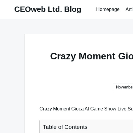
Skip
CEOweb Ltd. Blog
Homepage
Art
to
content
Crazy Moment Gio
November
Crazy Moment Gioca Al Game Show Live Su
Table of Contents