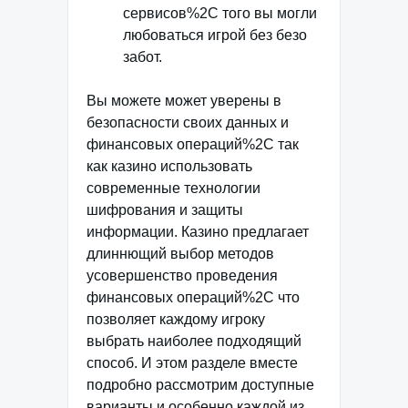
сервисов%2C того вы могли
любоваться игрой без безо
забот.
Вы можете может уверены в
безопасности своих данных и
финансовых операций%2C так
как казино использовать
современные технологии
шифрования и защиты
информации. Казино предлагает
длиннющий выбор методов
усовершенство проведения
финансовых операций%2C что
позволяет каждому игроку
выбрать наиболее подходящий
способ. И этом разделе вместе
подробно рассмотрим доступные
варианты и особенно каждой из