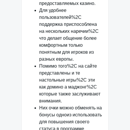
предоставляемых казино.
Для удобнее
пользователей%2C
поддержка приспособлена
на нескольких наречии%2C
что делает общение более
комфортным только
понятным для игроков из
разных европы.
Помимо того%2C на сайте
представлены и те
настольные игры%2C эти
как домино а маджонг%2C
которые также заслуживают
внимания.
Них очки можно обменять на
бонусы одноиз использовать
для повышения своего
статуса в программе