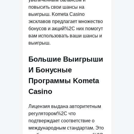
повысить свои шансы на
выигрыш. Kometa Casino
эксклавов предлагает множество
бонусов и акций%2C них помогут
вам использовать ваши шансы и
выигрыш.
Большие Выигрыши
И Бонусные
Программы Kometa
Casino
Лицензия выдана авторитетным
регулятором%2C что
подтверждает соответствие о
международным стандартам. Это