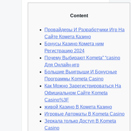
Content
Провайдеры И Разработчики Игр На
Сайте Комета Казино
Бонусы Казино Комета ним
Регистрацию 2024
Почему Выбирают Kometa” “casino
Для Онлайн-игр
Большие Выигрыши И Бонусные
Программы Kometa Casino
Как Можно Зарегистрироваться На
Официальном Сайте Kometa
Casino%3F
живой Казино В Комета Казино
Игровые Автоматы В Kometa Casino
Зеркала только Доступ В Kometa
Casino