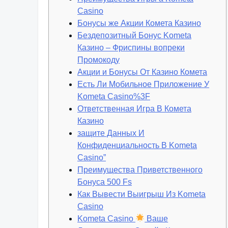
Casino
Бонусы же Акции Комета Казино
Бездепозитный Бонус Kometa
Казино – Фриспины вопреки
Промокоду
Акции и Бонусы От Казино Комета
Есть Ли Мобильное Приложение У
Kometa Casino%3F
Ответственная Игра В Комета
Казино
защите Данных И
Конфиденциальность В Kometa
Casino”
Преимущества Приветственного
Бонуса 500 Fs
Как Вывести Выигрыш Из Kometa
Casino
Kometa Casino
Ваше