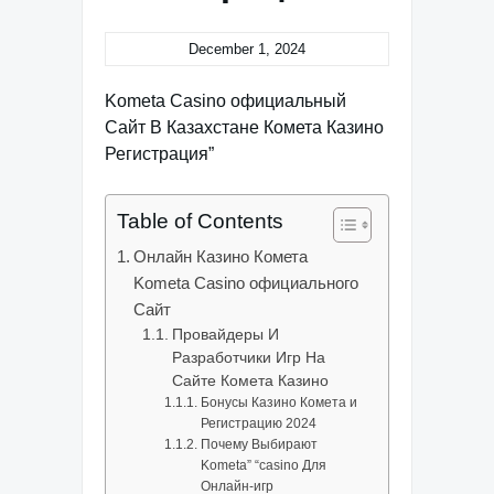
December 1, 2024
Kometa Casino официальный
Сайт В Казахстане Комета Казино
Регистрация”
Table of Contents
Онлайн Казино Комета
Kometa Casino официального
Сайт
Провайдеры И
Разработчики Игр На
Сайте Комета Казино
Бонусы Казино Комета и
Регистрацию 2024
Почему Выбирают
Kometa” “casino Для
Онлайн-игр