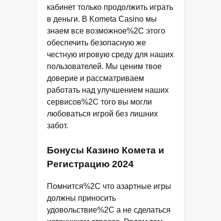
кабинет только продолжить играть
в деньги. В Kometa Casino мы
знаем все возможное%2C этого
обеспечить безопасную же
честную игровую среду для наших
пользователей. Мы ценим твое
доверие и рассматриваем
работать над улучшением наших
сервисов%2C того вы могли
любоваться игрой без лишних
забот.
Бонусы Казино Комета и
Регистрацию 2024
Помнится%2C что азартные игры
должны приносить
удовольствие%2C а не сделаться