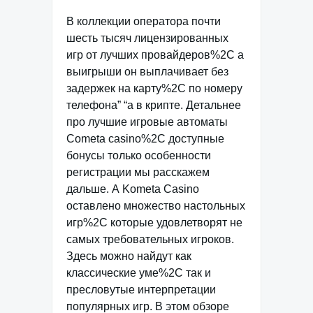
В коллекции оператора почти
шесть тысяч лицензированных
игр от лучших провайдеров%2C а
выигрыши он выплачивает без
задержек на карту%2C по номеру
телефона” “а в крипте. Детальнее
про лучшие игровые автоматы
Cometa casino%2C доступные
бонусы только особенности
регистрации мы расскажем
дальше. А Kometa Casino
оставлено множество настольных
игр%2C которые удовлетворят не
самых требовательных игроков.
Здесь можно найдут как
классические уме%2C так и
пресловутые интерпретации
популярных игр. В этом обзоре