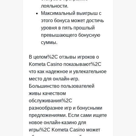
лояльности.
Максимальный выигрыш с
этого бонуса может достичь
уровня в пять прошлый
превышающего бонусную
суммы.
В целом%2C отзывы игроков о
Kometa Casino показывают%2C
что как надежное и увлекательное
место для онлайн-игр.
Большинство пользователей
живы качеством
обслуживания%2C
разнообразнее игр и бонусными
предложениями. Если сами ищете
новое онлайн-казино для
игры%2C Kometa Casino может