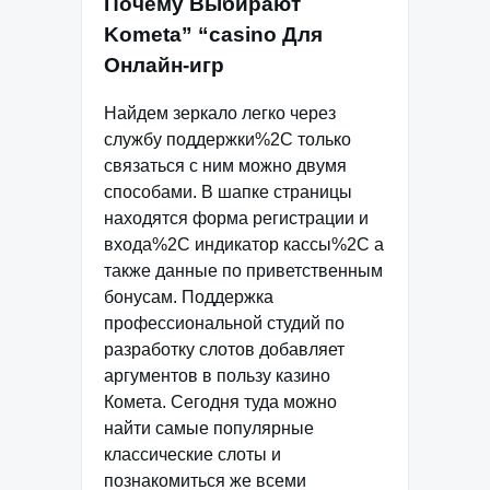
Почему Выбирают
Kometa” “casino Для
Онлайн-игр
Найдем зеркало легко через
службу поддержки%2C только
связаться с ним можно двумя
способами. В шапке страницы
находятся форма регистрации и
входа%2C индикатор кассы%2C а
также данные по приветственным
бонусам. Поддержка
профессиональной студий по
разработку слотов добавляет
аргументов в пользу казино
Комета. Сегодня туда можно
найти самые популярные
классические слоты и
познакомиться же всеми