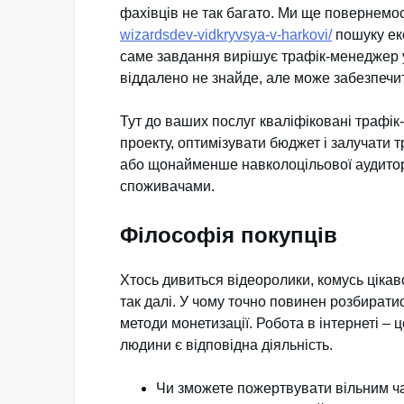
фахівців не так багато. Ми ще повернемо
wizardsdev-vidkryvsya-v-harkovi/
пошуку екс
саме завдання вирішує трафік-менеджер у
віддалено не знайде, але може забезпечи
Тут до ваших послуг кваліфіковані трафік
проекту, оптимізувати бюджет і залучати 
або щонайменше навколоцільової аудиторії.
споживачами.
Філософія покупців
Хтось дивиться відеоролики, комусь цікав
так далі. У чому точно повинен розбиратис
методи монетизації. Робота в інтернеті – 
людини є відповідна діяльність.
Чи зможете пожертвувати вільним ч