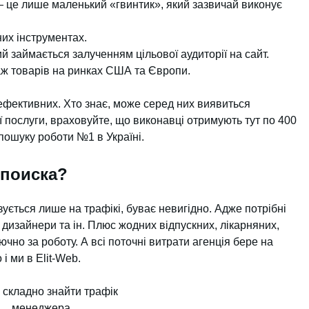
— це лише маленький «гвинтик», який зазвичай виконує
них інструментах.
ий займається залученням цільової аудиторії на сайт.
аж товарів на ринках США та Європи.
 ефективних. Хто знає, може серед них виявиться
 послуги, враховуйте, що виконавці отримують тут по 400
 пошуку роботи №1 в Україні.
 поиска?
ується лише на трафікі, буває невигідно. Адже потрібні
дизайнери та ін. Плюс жодних відпускних, лікарняних,
чно за роботу. А всі поточні витрати агенція бере на
 ми в Elit-Web.