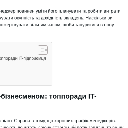
неджер повинен уміти його планувати та робити витрати
вати окупність та дохідність вкладень. Наскільки ви
пожертвувати вільним часом, щоби зануритися в нову
оппоради IT-підприємця
-бізнесменом: топпоради IT-
ріант. Справа в тому, що хороших трафік-менеджерів-
нюють до штату, даючи стабільний потік завдань та вищу