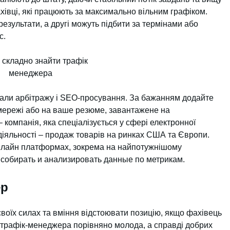
хівці, які працюють за максимально вільним графіком.
езультати, а другі можуть підбити за термінами або
с.
нали арбітражу і SEO-просування. За бажанням додайте
 мережі або на ваше резюме, завантажене на
компанія, яка спеціалізується у сфері електронної
діяльності – продаж товарів на ринках США та Європи.
онлайн платформах, зокрема на найпотужнішому
 собирать и анализировать данные по метрикам.
ер
своїх силах та вміння відстоювати позицію, якщо фахівець
 трафік-менеджера порівняно молода, а справді добрих