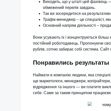
Виходить, що у штаті цей фахівець 
обмежений перелік завдань.
Так ви зосередитеся на результатив
Трафік-менеджер – це спеціаліст, як
Основний напрям діяльності – прод
Вони усувають їх і концентруються більш
постійний роботодавець. Пропонуючи свої
рублів, сотню забирає собі система. Сайт
Понравились результаты
Наймати в компанію людини, яка спеціаліз
ще маркетологи, менеджери, копірайтери, 
відрядження та іншого — ви платите виклю
себе. Саме за таким принципом працюємо і