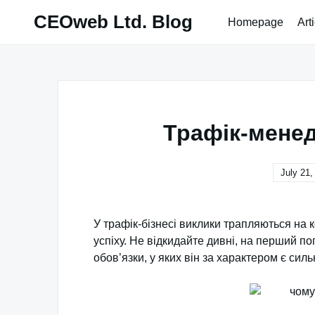
Skip
CEOweb Ltd. Blog
Homepage
Art
to
content
Трафік-менед
July 21,
У трафік-бізнесі виклики трапляються на
успіху. Не відкидайте дивні, на перший п
обов’язки, у яких він за характером є силь