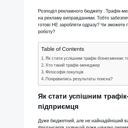
Розподіл рекламного бюджету . Трафік-ме
на рекламу виправданими. Тобто забезпечу
готові НЕ заробляти одразу? Чи зможете 
роботу?
Table of Contents
Як стати успішним трафік-бізнесменом: т
Хто такий трафік-менеджер
Філософія покупців
Понравились результаты поиска?
Як стати успішним трафік
підприємця
Дуже бюджетний, але не найнадійніший ва
фрілансерів зазвичай дуже швидко перема