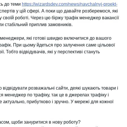
сь до теми
https://wizardsdev.com/news/navchalnyj-proekt-
пертів у цій сфері. А поки що давайте розберемося, які
 своїй роботі. Через цю біржу трафік менеджер вакансії
ти стабільний приплив замовників.
-менеджери, які готові швидко включитися до вашого
трафік. При цьому йдеться про залучення саме цільової
 Тобто відвідувачів, які у перспективі стануть
о відвідувати розважальні сайти, деякі шукають товари і
я менеджер по трафіку, так це в джерелах трафіку і
це актуально, прибутково і зручно. У мережі для кожної
асом, щоби зануритися в нову роботу?