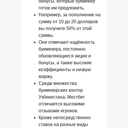
бонусы, которые букмекер
готов им предложить.
Например, за пополнение на
сумму от 10 до 20 долларов
вы получите 50% от этой
суммы.
Они отмечают надёжность
букмекера, постоянно
обновляющиеся акции и
бонусы, а также высокие
коэффициенты и низкую
маржу.
Среди множества
букмекерских контор
Узбекистана, Мостбет
отличается высокими
отзывами игроков.
Кроме непосредственно
ставок на разные виды