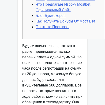
Что Предлагает Игроку Mostbet
Официальный Сайт
Блог Букмекеров
Как Получать Бонусы От Мост Бет
Платные Прогнозы
Будьте внимательны, так как в
расчет принимается только
первый платеж одной суммой. Но
если вы пополните счет в течение
часа после регистрации на сумму
от 20 долларов, максимум бонуса
для вас будет составлять
внушительные 500 долларов. Все
вопросы, которые возникают в
ходе работы, можно выяснить при
обращении в техподдержку. Она