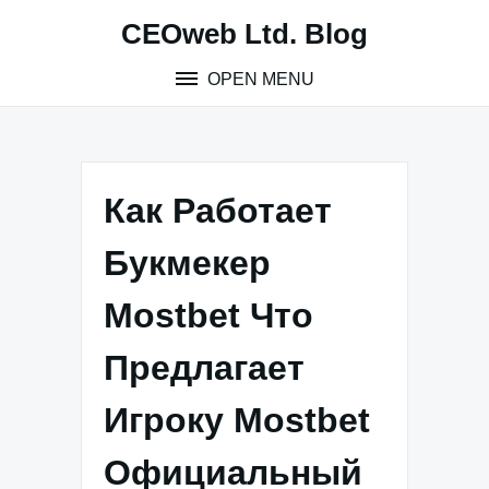
Skip
CEOweb Ltd. Blog
to
content
OPEN MENU
Как Работает
Букмекер
Mostbet Что
Предлагает
Игроку Mostbet
Официальный