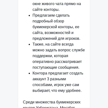
окне живого чата прямо на
сайте конторы.
Предлагаем сделать
подробный обзор
букмекерской конторы, ее
сайта, возможностей и
предложений для игроков.
Также, на сайте всегда
можно задать вопрос службе
поддержки, которая
оперативно рассматривает
поступающие сообщения.
Контора предлагает создать
аккаунт 3 разными
способами, игрок уже сам
выбирает, что ему удобнее.
Среди множества букмекерских
контор Узбекистана, Мостбет