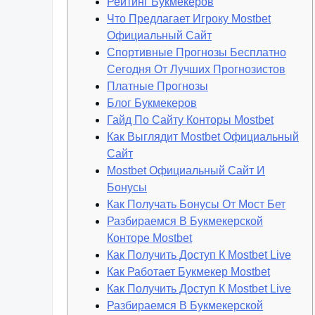
Рейтинг Букмекеров
Что Предлагает Игроку Mostbet
Официальный Сайт
Спортивные Прогнозы Бесплатно
Сегодня От Лучших Прогнозистов
Платные Прогнозы
Блог Букмекеров
Гайд По Сайту Конторы Mostbet
Как Выглядит Mostbet Официальный
Сайт
Mostbet Официальный Сайт И
Бонусы
Как Получать Бонусы От Мост Бет
Разбираемся В Букмекерской
Конторе Mostbet
Как Получить Доступ К Mostbet Live
Как Работает Букмекер Mostbet
Как Получить Доступ К Mostbet Live
Разбираемся В Букмекерской