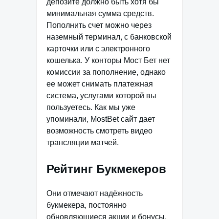
депозите должно быть хотя бы
минимальная сумма средств.
Пополнить счет можно через
наземный терминал, с банковской
карточки или с электронного
кошелька. У конторы Мост Бет нет
комиссии за пополнение, однако
ее может снимать платежная
система, услугами которой вы
пользуетесь. Как мы уже
упоминали, MostBet сайт дает
возможность смотреть видео
трансляции матчей.
Рейтинг Букмекеров
Они отмечают надёжность
букмекера, постоянно
обновляющиеся акции и бонусы,