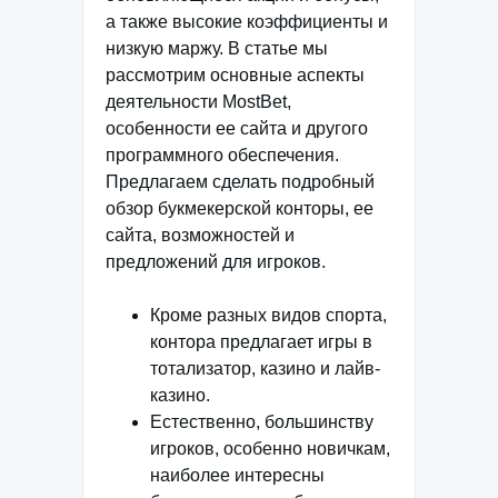
а также высокие коэффициенты и
низкую маржу. В статье мы
рассмотрим основные аспекты
деятельности MostBet,
особенности ее сайта и другого
программного обеспечения.
Предлагаем сделать подробный
обзор букмекерской конторы, ее
сайта, возможностей и
предложений для игроков.
Кроме разных видов спорта,
контора предлагает игры в
тотализатор, казино и лайв-
казино.
Естественно, большинству
игроков, особенно новичкам,
наиболее интересны