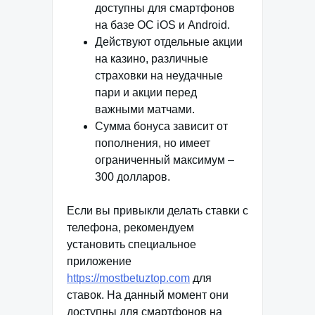
доступны для смартфонов
на базе ОС iOS и Android.
Действуют отдельные акции
на казино, различные
страховки на неудачные
пари и акции перед
важными матчами.
Сумма бонуса зависит от
пополнения, но имеет
ограниченный максимум –
300 долларов.
Если вы привыкли делать ставки с
телефона, рекомендуем
установить специальное
приложение
https://mostbetuztop.com
для
ставок. На данный момент они
доступны для смартфонов на