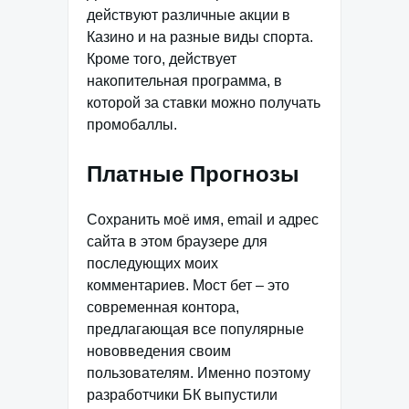
действуют различные акции в
Казино и на разные виды спорта.
Кроме того, действует
накопительная программа, в
которой за ставки можно получать
промобаллы.
Платные Прогнозы
Сохранить моё имя, email и адрес
сайта в этом браузере для
последующих моих
комментариев. Мост бет – это
современная контора,
предлагающая все популярные
нововведения своим
пользователям. Именно поэтому
разработчики БК выпустили