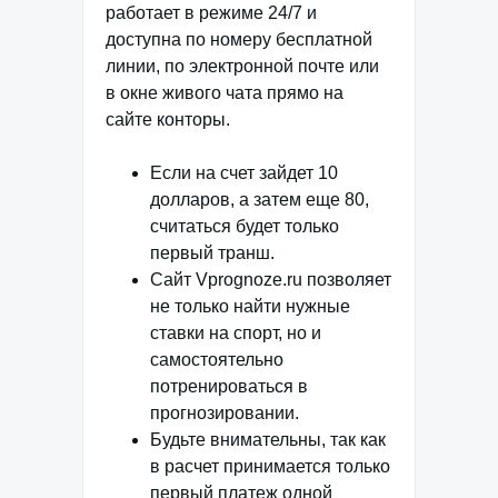
работает в режиме 24/7 и
доступна по номеру бесплатной
линии, по электронной почте или
в окне живого чата прямо на
сайте конторы.
Если на счет зайдет 10
долларов, а затем еще 80,
считаться будет только
первый транш.
Сайт Vprognoze.ru позволяет
не только найти нужные
ставки на спорт, но и
самостоятельно
потренироваться в
прогнозировании.
Будьте внимательны, так как
в расчет принимается только
первый платеж одной