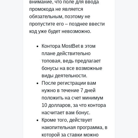
внимание, что поле для ввода
промокода не является
обязательным, поэтому не
пропустите его – позднее ввести
код уже будет невозможно.
Контора MostBet в этом
плане действительно
топовая, ведь предлагает
бонусы на все возможные
виды деятельности.
После регистрации вам
нужно в течение 7 дней
положить на счет минимум
10 долларов, за что контора
насчитает вам бонус.
Кроме того, действует
накопительная программа, в
которой за ставки можно