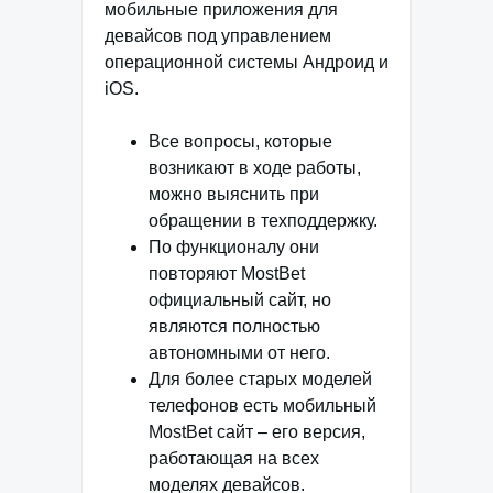
мобильные приложения для
девайсов под управлением
операционной системы Андроид и
iOS.
Все вопросы, которые
возникают в ходе работы,
можно выяснить при
обращении в техподдержку.
По функционалу они
повторяют MostBet
официальный сайт, но
являются полностью
автономными от него.
Для более старых моделей
телефонов есть мобильный
MostBet сайт – его версия,
работающая на всех
моделях девайсов.