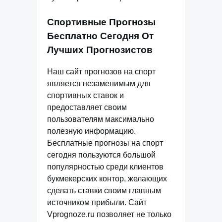
Спортивные Прогнозы
Бесплатно Сегодня От
Лучших Прогнозистов
Наш сайт прогнозов на спорт
является незаменимым для
спортивных ставок и
предоставляет своим
пользователям максимально
полезную информацию.
Бесплатные прогнозы на спорт
сегодня пользуются большой
популярностью среди клиентов
букмекерских контор, желающих
сделать ставки своим главным
источником прибыли. Сайт
Vprognoze.ru позволяет не только