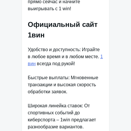
прямо сейчас и начните
выигрывать с 1 win!
Официальный сайт
1вин
Удобство и доступность: Играйте
в любое время и в любом месте.
1
вин
всегда под рукой!
Быстрые выплаты: Мгновенные
транзакции и высокая скорость
обработки заявок.
Широкая линейка ставок: От
спортивных событий до
киберспорта – 1win предлагает
разнообразие вариантов.