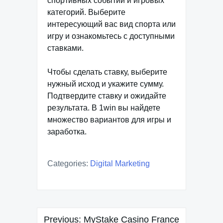
спортивных событий и игровых
категорий. Выберите
интересующий вас вид спорта или
игру и ознакомьтесь с доступными
ставками.
Чтобы сделать ставку, выберите
нужный исход и укажите сумму.
Подтвердите ставку и ожидайте
результата. В 1win вы найдете
множество вариантов для игры и
заработка.
Categories:
Digital Marketing
Post
Previous:
MyStake Casino France