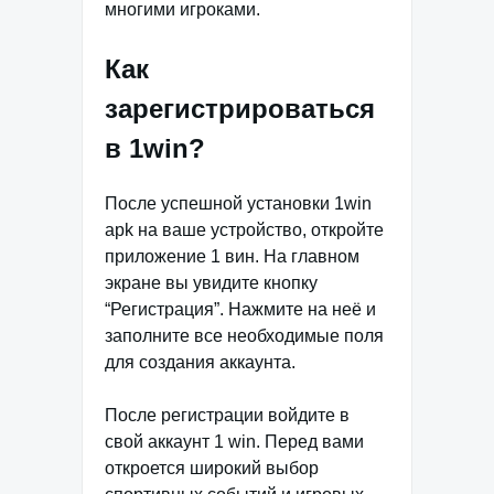
многими игроками.
Как
зарегистрироваться
в 1win?
После успешной установки 1win
apk на ваше устройство, откройте
приложение 1 вин. На главном
экране вы увидите кнопку
“Регистрация”. Нажмите на неё и
заполните все необходимые поля
для создания аккаунта.
После регистрации войдите в
свой аккаунт 1 win. Перед вами
откроется широкий выбор