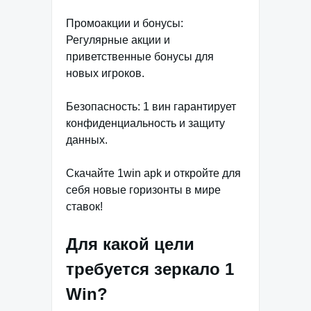
Промоакции и бонусы:
Регулярные акции и
приветственные бонусы для
новых игроков.
Безопасность: 1 вин гарантирует
конфиденциальность и защиту
данных.
Скачайте 1win apk и откройте для
себя новые горизонты в мире
ставок!
Для какой цели
требуется зеркало 1
Win?