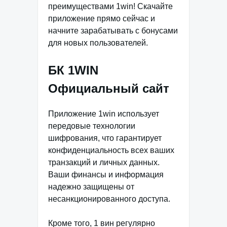
преимуществами 1win! Скачайте
приложение прямо сейчас и
начните зарабатывать с бонусами
для новых пользователей.
БК 1WIN
Официальный сайт
Приложение 1win использует
передовые технологии
шифрования, что гарантирует
конфиденциальность всех ваших
транзакций и личных данных.
Ваши финансы и информация
надежно защищены от
несанкционированного доступа.
Кроме того, 1 вин регулярно