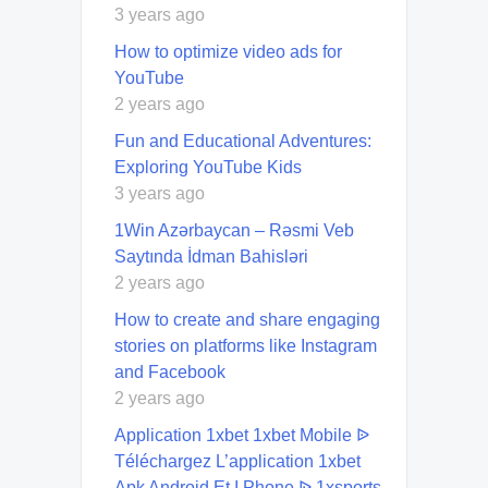
3 years ago
How to optimize video ads for
YouTube
2 years ago
Fun and Educational Adventures:
Exploring YouTube Kids
3 years ago
1Win Azərbaycan – Rəsmi Veb
Saytında İdman Bahisləri
2 years ago
How to create and share engaging
stories on platforms like Instagram
and Facebook
2 years ago
Application 1xbet 1xbet Mobile ᐉ
Téléchargez L’application 1xbet
Apk Android Et I Phone ᐉ 1xsports