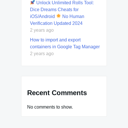
Unlock Unlimited Rolls Tool:
Dice Dreams Cheats for
iOS/Android
No Human
Verification Updated 2024
2 years ago
How to import and export
containers in Google Tag Manager
2 years ago
Recent Comments
No comments to show.