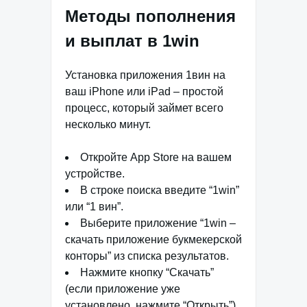
Методы пополнения
и выплат в 1win
Установка приложения 1вин на
ваш iPhone или iPad – простой
процесс, который займет всего
несколько минут.
Откройте App Store на вашем
устройстве.
В строке поиска введите “1win”
или “1 вин”.
Выберите приложение “1win –
скачать приложение букмекерской
конторы” из списка результатов.
Нажмите кнопку “Скачать”
(если приложение уже
установлено, нажмите “Открыть”).