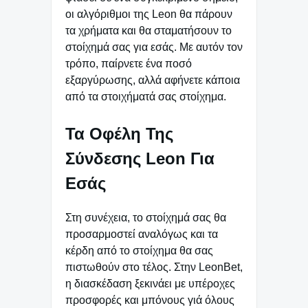
οι αλγόριθμοι της Leon θα πάρουν
τα χρήματα και θα σταματήσουν το
στοίχημά σας για εσάς. Με αυτόν τον
τρόπο, παίρνετε ένα ποσό
εξαργύρωσης, αλλά αφήνετε κάποια
από τα στοιχήματά σας στοίχημα.
Τα Οφέλη Της
Σύνδεσης Leon Για
Εσάς
Στη συνέχεια, το στοίχημά σας θα
προσαρμοστεί αναλόγως και τα
κέρδη από το στοίχημα θα σας
πιστωθούν στο τέλος. Στην LeonBet,
η διασκέδαση ξεκινάει με υπέροχες
προσφορές και μπόνους γιά όλους