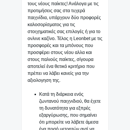
τους νέους παίκτες! Ανάλογα με τις
προτιμήσεις σας στα τυχερά
παιχνίδια, υπάρχουν δύο προφορές
καλοσορίσματος για τις
στοιχηματικές σας επιλογές ή για το
ονλινε καζίνο. Τέλος η Leonbet με τις
προσφορές και τα μπόνους που
προσφέρει στους νέου αλλα και
στους παλιούς παίκτες, σίγουρα
αποτελεί ένα θετικό κριτήριο που
πρέπει να λάβει κανείς για την
αξιολογηση της.
Κατά τη διάρκεια ενός
ζωντανού παιχνιδιού, θα έχετε
τη δυνατότητα για εξπρές
εξαργύρωσης, που σημαίνει
ότι μπορείτε να λάβετε άμεσα
ένα ποσό μετρητών αντί να