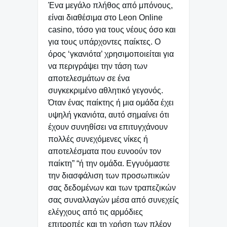
Ένα μεγάλο πλήθος από μπόνους,
είναι διαθέσιμα στο Leon Online
casino, τόσο για τους νέους όσο και
για τους υπάρχοντες παίκτες. Ο
όρος ‘γκανιότα’ χρησιμοποιείται για
να περιγράψει την τάση των
αποτελεσμάτων σε ένα
συγκεκριμένο αθλητικό γεγονός.
Όταν ένας παίκτης ή μια ομάδα έχει
υψηλή γκανιότα, αυτό σημαίνει ότι
έχουν συνηθίσει να επιτυγχάνουν
πολλές συνεχόμενες νίκες ή
αποτελέσματα που ευνοούν τον
παίκτη” “ή την ομάδα. Εγγυόμαστε
την διασφάλιση των προσωπικών
σας δεδομένων και των τραπεζικών
σας συναλλαγών μέσα από συνεχείς
ελέγχους από τις αρμόδιες
επιτροπές και τη χρήση των πλέον