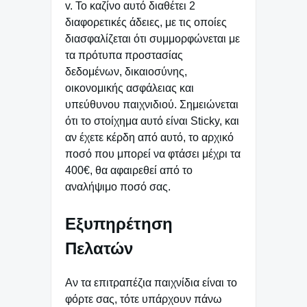
v. Το καζίνο αυτό διαθέτει 2
διαφορετικές άδειες, με τις οποίες
διασφαλίζεται ότι συμμορφώνεται με
τα πρότυπα προστασίας
δεδομένων, δικαιοσύνης,
οικονομικής ασφάλειας και
υπεύθυνου παιχνιδιού. Σημειώνεται
ότι το στοίχημα αυτό είναι Sticky, και
αν έχετε κέρδη από αυτό, το αρχικό
ποσό που μπορεί να φτάσει μέχρι τα
400€, θα αφαιρεθεί από το
αναλήψιμο ποσό σας.
Εξυπηρέτηση
Πελατών
Αν τα επιτραπέζια παιχνίδια είναι το
φόρτε σας, τότε υπάρχουν πάνω