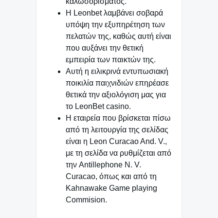
καλωσορίσματος.
Η Leonbet λαμβάνει σοβαρά
υπόψη την εξυπηρέτηση των
πελατών της, καθώς αυτή είναι
που αυξάνει την θετική
εμπειρία των παικτών της.
Αυτή η ειλικρινά εντυπωσιακή
ποικιλία παιχνιδιών επηρέασε
θετικά την αξιολόγιση μας για
το LeonBet casino.
Η εταιρεία που βρίσκεται πίσω
από τη λειτουργία της σελίδας
είναι η Leon Curacao And. V.,
με τη σελίδα να ρυθμίζεται από
την Antillephone N. V.
Curacao, όπως και από τη
Kahnawake Game playing
Commision.