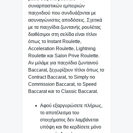
συναρπαστικών εμπειριών
παιχνιδιού που συνδυάζονται με
ασυναγώνιστες αποδόσεις. Σχετικά
με τα παιχνίδια ζωντανής ρουλέτας
διαθέσιμοι στη σελίδα είναι τίτλοι
όπως το Instant Roulette,
Acceleration Roulette, Lightning
Roulette και Salon Prive Roulette.
Αν μιλάμε για παιχνίδια ζωντανού
Baccarat, ξεχωρίζουν τίτλοι όπως το
Contract Baccarat, το Simply no
Commission Baccarat, το Speed
Baccarat και το Classic Baccarat.
Αφού εξαργυρώσετε πλήρως,
το αποτέλεσμα του
στοιχήματος δεν λαμβάνεται
υπόψη και θα κερδίσετε μόνο