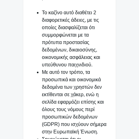
Το καζίνο αυτό διαθέτει 2
διαφορετικές άδειες, με τις
οποίες διασφαλίζεται ότι
συμμορφώνεται με τα
πρότυπα προστασίας
δεδομένων, δικαιοσύνης,
οικονομικής ασφάλειας και
υπεύθυνου παιχνιδιού.
Με αυτό τον τρόπο, τα
προσωπικά και οικονομικά
δεδομένα των χρηστών δεν
εκτίθενται σε χάκερ, ενώ η
σελίδα εφαρμόζει επίσης και
όλους τους νόμους περί
προσωπικών δεδομένων
(GDPR) που ισχύουν σήμερα
στην Ευρωπαϊκή Ένωση.