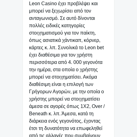
Leon Casino έχει προβλέψει και
μπορεί να ξεχωρίσει από τον
ανταγωνισμό. Σε αυτό δίνονται
πολλές ειδικές κατηγορίες
στοιχηματισμού για τον παίκτη,
όπως ασιατικά χάντικαπ, κόρνερ,
κάρτες κ. λπ. Συνολικά το Leon bet
έχει διαθέσιμα για τον χρήστη
περισσότερα από 4. 000 γεγονότα
την ημέρα, στα οποία ο χρήστης
μπορεί να στοιχηματίσει. Ακόμα
διαθέσιμη είναι η επιλογή των
Γρήγορων Αγορών, με την οποία ο
χρήστης μπορεί να στοιχηματίσει
άμεσα σε αγορές όπως 1Χ2, Over /
Beneath κ. λπ. Άμεσα, κατά τη
διάρκεια ενός γεγονότος, έχοντας
έτσι τη δυνατότητα να επωφεληθεί
από τις αλλαγές που συμβαίνουν