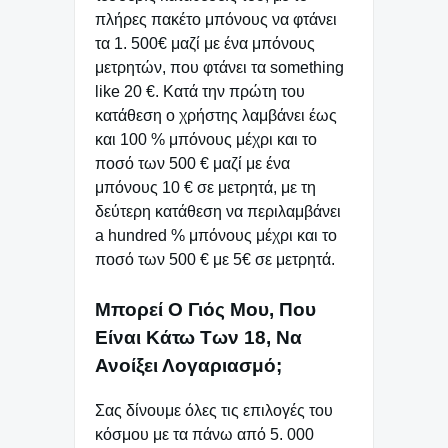
πλήρες πακέτο μπόνους να φτάνει
τα 1. 500€ μαζί με ένα μπόνους
μετρητών, που φτάνει τα something
like 20 €. Κατά την πρώτη του
κατάθεση ο χρήστης λαμβάνει έως
και 100 % μπόνους μέχρι και το
ποσό των 500 € μαζί με ένα
μπόνους 10 € σε μετρητά, με τη
δεύτερη κατάθεση να περιλαμβάνει
a hundred % μπόνους μέχρι και το
ποσό των 500 € με 5€ σε μετρητά.
Μπορεί Ο Γιός Μου, Που
Είναι Κάτω Των 18, Να
Ανοίξει Λογαριασμό;
Σας δίνουμε όλες τις επιλογές του
κόσμου με τα πάνω από 5. 000