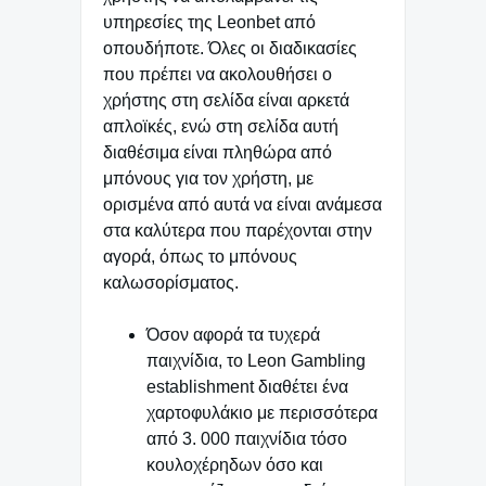
υπηρεσίες της Leonbet από
οπουδήποτε. Όλες οι διαδικασίες
που πρέπει να ακολουθήσει ο
χρήστης στη σελίδα είναι αρκετά
απλοϊκές, ενώ στη σελίδα αυτή
διαθέσιμα είναι πληθώρα από
μπόνους για τον χρήστη, με
ορισμένα από αυτά να είναι ανάμεσα
στα καλύτερα που παρέχονται στην
αγορά, όπως το μπόνους
καλωσορίσματος.
Όσον αφορά τα τυχερά
παιχνίδια, το Leon Gambling
establishment διαθέτει ένα
χαρτοφυλάκιο με περισσότερα
από 3. 000 παιχνίδια τόσο
κουλοχέρηδων όσο και